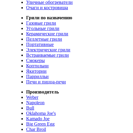
Уличные обогреватели
Очаги и костровища
Грили по назначению
Газовые грили
Угольные грили
Керамические грили
Пеллетные грили
Портативные
Электрические грили
Встраиваемые грили
Смокеры
Коптильни
Якитории
Паррилльи
Печи и пицца-печи
Производитель
Weber
Napoleon
Bull
Oklahoma Joe's
Kamado Joe
Big Green Egg
Char Broil