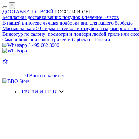
˟
ДОСТАВКА ПО ВСЕЙ
РОССИИ И СНГ
Бесплатная доставка
ваших покупок в течение 5 часов
В нашей винотеке лучшая
подборка вин для вашего барбекю
Мясная лавка с
50 видами стейков и отрубов
из мраморной гов
Видеотур по салону:
посмотри и подбери любой гриль или аксе
Самый большой салон
грилей и барбекю в России
8 495 662 3000
0
Войти в кабинет
ГРИЛИ И ПЕЧИ