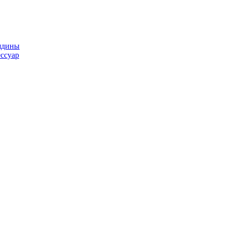
ядины
ссуар