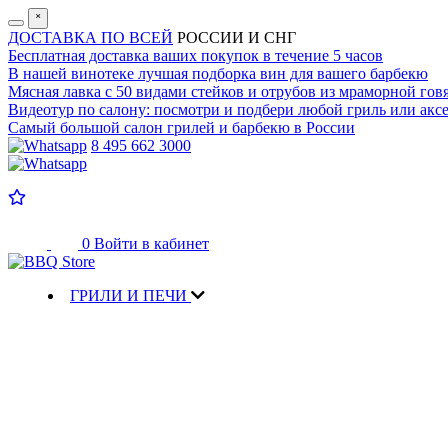
˟
ДОСТАВКА ПО ВСЕЙ
РОССИИ И СНГ
Бесплатная доставка
ваших покупок в течение 5 часов
В нашей винотеке лучшая
подборка вин для вашего барбекю
Мясная лавка с
50 видами стейков и отрубов
из мраморной гов
Видеотур по салону:
посмотри и подбери любой гриль или аксе
Самый большой салон
грилей и барбекю в России
8 495 662 3000
0
Войти в кабинет
ГРИЛИ И ПЕЧИ