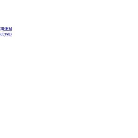
ядины
ссуар