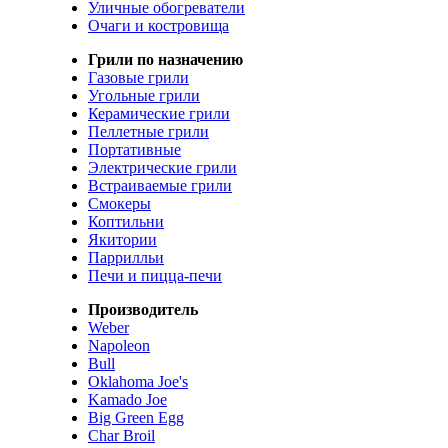
Уличные обогреватели
Очаги и костровища
Грили по назначению
Газовые грили
Угольные грили
Керамические грили
Пеллетные грили
Портативные
Электрические грили
Встраиваемые грили
Смокеры
Коптильни
Якитории
Паррилльи
Печи и пицца-печи
Производитель
Weber
Napoleon
Bull
Oklahoma Joe's
Kamado Joe
Big Green Egg
Char Broil