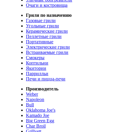
Очаги и костровища
Грили по назначению
Газовые грили
Угольные грили
Керамические грили
Пеллетные грили
Портативные
Электрические грили
Встраиваемые грили
Смокеры
Коптильни
Якитории
Паррилльи
Печи и пицца-печи
Производитель
Weber
Napoleon
Bull
Oklahoma Joe's
Kamado Joe
Big Green Egg
Char Broil
Grillvett