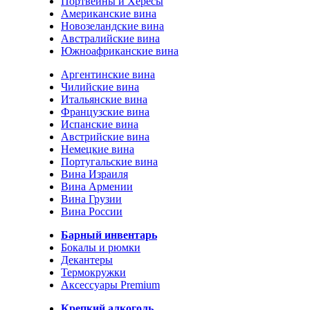
Портвейны и Хересы
Американские вина
Новозеландские вина
Австралийские вина
Южноафриканские вина
Аргентинские вина
Чилийские вина
Итальянские вина
Французские вина
Испанские вина
Австрийские вина
Немецкие вина
Португальские вина
Вина Израиля
Вина Армении
Вина Грузии
Вина России
Барный инвентарь
Бокалы и рюмки
Декантеры
Термокружки
Аксессуары Premium
Крепкий алкоголь