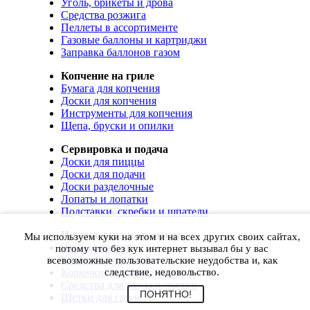
Уголь, брикеты и дрова
Средства розжига
Пеллеты в ассортименте
Газовые баллоны и картриджи
Заправка баллонов газом
Копчение на гриле
Бумага для копчения
Доски для копчения
Инструменты для копчения
Щепа, бруски и опилки
Сервировка и подача
Доски для пиццы
Доски для подачи
Доски разделочные
Лопаты и лопатки
Подставки, скребки и шпатели
Чистка, уход и хранение
Мы используем куки на этом и на всех других своих сайтах,
Чехлы и сумки
потому что без кук интернет вызывал бы у вас
Коврики для гриля
всевозможные пользовательские неудобства и, как
Корючки для инструментов
следствие, недовольство.
Средства для ухода и чистки
ПОНЯТНО!
Щетки для гриля