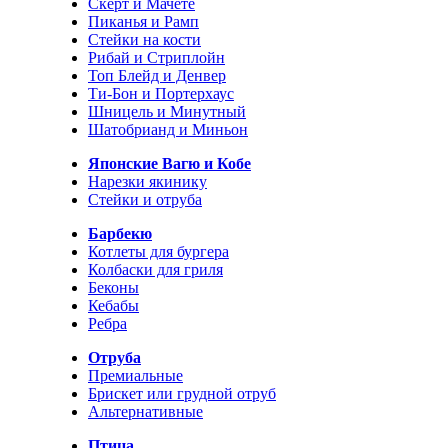
Скерт и Мачете
Пиканья и Рамп
Стейки на кости
Рибай и Стриплойн
Топ Блейд и Денвер
Ти-Бон и Портерхаус
Шницель и Минутный
Шатобрианд и Миньон
Японские Вагю и Кобе
Нарезки якинику
Стейки и отруба
Барбекю
Котлеты для бургера
Колбаски для гриля
Беконы
Кебабы
Ребра
Отруба
Премиальные
Брискет или грудной отруб
Альтернативные
Птица