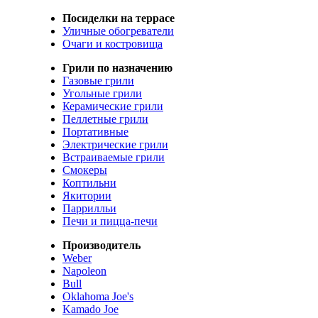
Посиделки на террасе
Уличные обогреватели
Очаги и костровища
Грили по назначению
Газовые грили
Угольные грили
Керамические грили
Пеллетные грили
Портативные
Электрические грили
Встраиваемые грили
Смокеры
Коптильни
Якитории
Паррилльи
Печи и пицца-печи
Производитель
Weber
Napoleon
Bull
Oklahoma Joe's
Kamado Joe