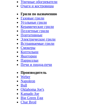
Уличные обогреватели
Очаги и костровища
Грили по назначению
Газовые грили
Угольные грили
Керамические грили
Пеллетные грили
Портативные
Электрические грили
Встраиваемые грили
Смокеры
Коптильни
Якитории
Паррилльи
Печи и пицца-печи
Производитель
Weber
Napoleon
Bull
Oklahoma Joe's
Kamado Joe
Big Green Egg
Char Broil