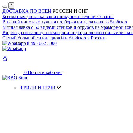
˟
ДОСТАВКА ПО ВСЕЙ
РОССИИ И СНГ
Бесплатная доставка
ваших покупок в течение 5 часов
В нашей винотеке лучшая
подборка вин для вашего барбекю
Мясная лавка с
50 видами стейков и отрубов
из мраморной гов
Видеотур по салону:
посмотри и подбери любой гриль или аксе
Самый большой салон
грилей и барбекю в России
8 495 662 3000
0
Войти в кабинет
ГРИЛИ И ПЕЧИ