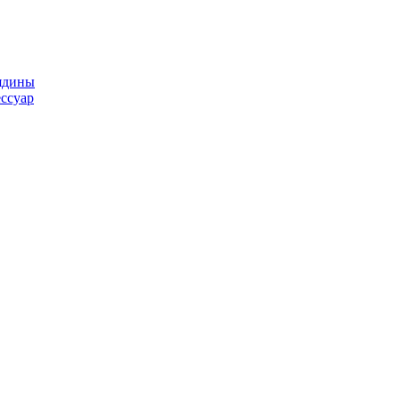
ядины
ссуар