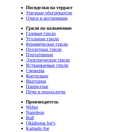
Посиделки на террасе
Уличные обогреватели
Очаги и костровища
Грили по назначению
Газовые грили
Угольные грили
Керамические грили
Пеллетные грили
Портативные
Электрические грили
Встраиваемые грили
Смокеры
Коптильни
Якитории
Паррилльи
Печи и пицца-печи
Производитель
Weber
Napoleon
Bull
Oklahoma Joe's
Kamado Joe