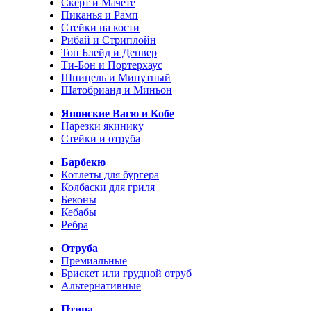
Скерт и Мачете
Пиканья и Рамп
Стейки на кости
Рибай и Стриплойн
Топ Блейд и Денвер
Ти-Бон и Портерхаус
Шницель и Минутный
Шатобрианд и Миньон
Японские Вагю и Кобе
Нарезки якинику
Стейки и отруба
Барбекю
Котлеты для бургера
Колбаски для гриля
Беконы
Кебабы
Ребра
Отруба
Премиальные
Брискет или грудной отруб
Альтернативные
Птица