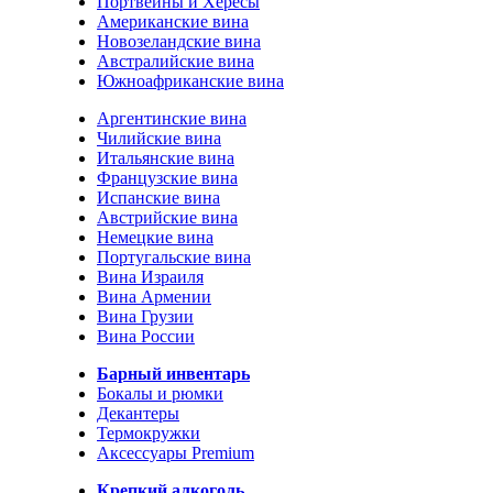
Портвейны и Хересы
Американские вина
Новозеландские вина
Австралийские вина
Южноафриканские вина
Аргентинские вина
Чилийские вина
Итальянские вина
Французские вина
Испанские вина
Австрийские вина
Немецкие вина
Португальские вина
Вина Израиля
Вина Армении
Вина Грузии
Вина России
Барный инвентарь
Бокалы и рюмки
Декантеры
Термокружки
Аксессуары Premium
Крепкий алкоголь