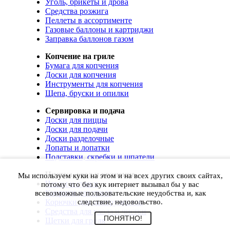
Уголь, брикеты и дрова
Средства розжига
Пеллеты в ассортименте
Газовые баллоны и картриджи
Заправка баллонов газом
Копчение на гриле
Бумага для копчения
Доски для копчения
Инструменты для копчения
Щепа, бруски и опилки
Сервировка и подача
Доски для пиццы
Доски для подачи
Доски разделочные
Лопаты и лопатки
Подставки, скребки и шпатели
Чистка, уход и хранение
Мы используем куки на этом и на всех других своих сайтах,
Чехлы и сумки
потому что без кук интернет вызывал бы у вас
Коврики для гриля
всевозможные пользовательские неудобства и, как
Корючки для инструментов
следствие, недовольство.
Средства для ухода и чистки
ПОНЯТНО!
Щетки для гриля