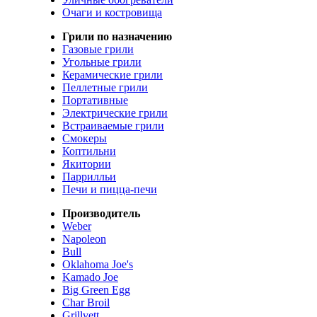
Очаги и костровища
Грили по назначению
Газовые грили
Угольные грили
Керамические грили
Пеллетные грили
Портативные
Электрические грили
Встраиваемые грили
Смокеры
Коптильни
Якитории
Паррилльи
Печи и пицца-печи
Производитель
Weber
Napoleon
Bull
Oklahoma Joe's
Kamado Joe
Big Green Egg
Char Broil
Grillvett