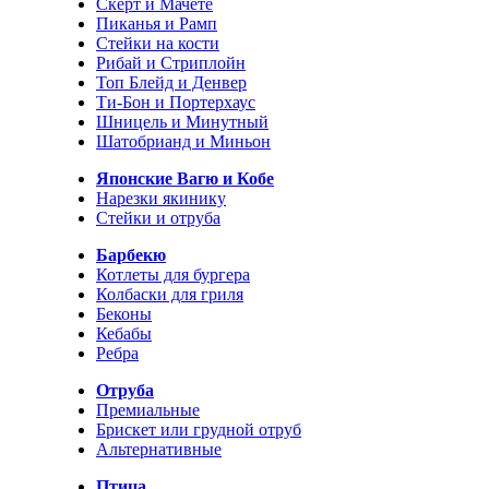
Скерт и Мачете
Пиканья и Рамп
Стейки на кости
Рибай и Стриплойн
Топ Блейд и Денвер
Ти-Бон и Портерхаус
Шницель и Минутный
Шатобрианд и Миньон
Японские Вагю и Кобе
Нарезки якинику
Стейки и отруба
Барбекю
Котлеты для бургера
Колбаски для гриля
Беконы
Кебабы
Ребра
Отруба
Премиальные
Брискет или грудной отруб
Альтернативные
Птица