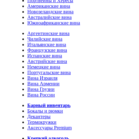
Портвейны и Хересы
Американские вина
Новозеландские вина
Австралийские вина
Южноафриканские вина
Аргентинские вина
Чилийские вина
Итальянские вина
Французские вина
Испанские вина
Австрийские вина
Немецкие вина
Португальские вина
Вина Израиля
Вина Армении
Вина Грузии
Вина России
Барный инвентарь
Бокалы и рюмки
Декантеры
Термокружки
Аксессуары Premium
Крепкий алкоголь