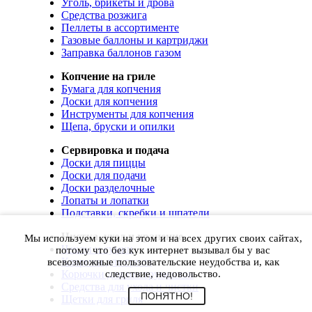
Уголь, брикеты и дрова
Средства розжига
Пеллеты в ассортименте
Газовые баллоны и картриджи
Заправка баллонов газом
Копчение на гриле
Бумага для копчения
Доски для копчения
Инструменты для копчения
Щепа, бруски и опилки
Сервировка и подача
Доски для пиццы
Доски для подачи
Доски разделочные
Лопаты и лопатки
Подставки, скребки и шпатели
Чистка, уход и хранение
Мы используем куки на этом и на всех других своих сайтах,
Чехлы и сумки
потому что без кук интернет вызывал бы у вас
Коврики для гриля
всевозможные пользовательские неудобства и, как
Корючки для инструментов
следствие, недовольство.
Средства для ухода и чистки
ПОНЯТНО!
Щетки для гриля