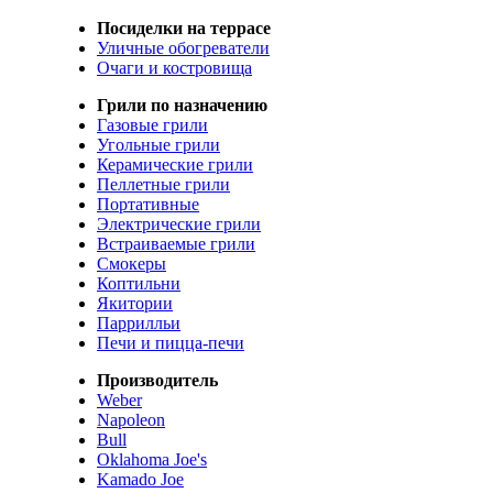
Посиделки на террасе
Уличные обогреватели
Очаги и костровища
Грили по назначению
Газовые грили
Угольные грили
Керамические грили
Пеллетные грили
Портативные
Электрические грили
Встраиваемые грили
Смокеры
Коптильни
Якитории
Паррилльи
Печи и пицца-печи
Производитель
Weber
Napoleon
Bull
Oklahoma Joe's
Kamado Joe