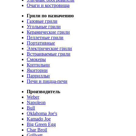
Очаги и костровища
Грили по назначению
Газовые грили
Угольные грили
Керамические грили
Пеллетные грили
Портативные
Электрические грили
Встраиваемые грили
Смокеры
Коптильни
Якитории
Паррилльи
Печи и пицца-печи
Производитель
Weber
Napoleon
Bull
Oklahoma Joe's
Kamado Joe
Big Green Egg
Char Broil
Grillvett