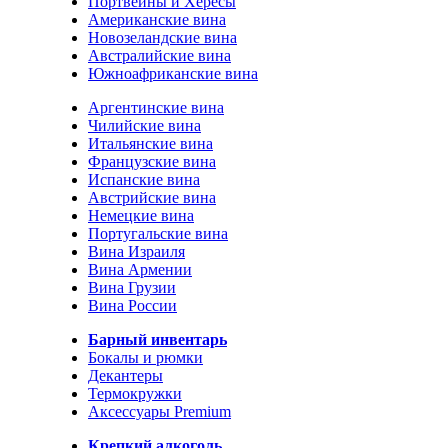
Портвейны и Хересы
Американские вина
Новозеландские вина
Австралийские вина
Южноафриканские вина
Аргентинские вина
Чилийские вина
Итальянские вина
Французские вина
Испанские вина
Австрийские вина
Немецкие вина
Португальские вина
Вина Израиля
Вина Армении
Вина Грузии
Вина России
Барный инвентарь
Бокалы и рюмки
Декантеры
Термокружки
Аксессуары Premium
Крепкий алкоголь