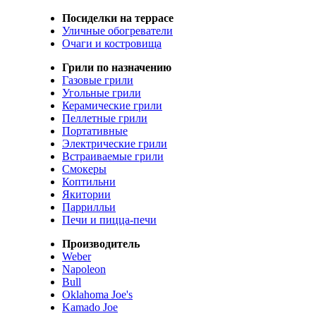
Посиделки на террасе
Уличные обогреватели
Очаги и костровища
Грили по назначению
Газовые грили
Угольные грили
Керамические грили
Пеллетные грили
Портативные
Электрические грили
Встраиваемые грили
Смокеры
Коптильни
Якитории
Паррилльи
Печи и пицца-печи
Производитель
Weber
Napoleon
Bull
Oklahoma Joe's
Kamado Joe