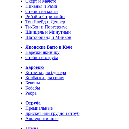
Скерт и Мачете
Пиканья и Рамп
Стейки на кости
Рибай и Стриплойн
Топ Блейд и Денвер
Ти-Бон и Портерхаус
Шницель и Минутный
Шатобрианд и Миньон
Японские Вагю и Кобе
Нарезки якинику
Стейки и отруба
Барбекю
Котлеты для бургера
Колбаски для гриля
Беконы
Кебабы
Ребра
Отруба
Премиальные
Брискет или грудной отруб
Альтернативные
Птица