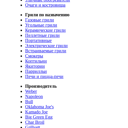
Очаги и костровища
Грили по назначению
Газовые грили
Угольные грили
Керамические грили
Пеллетные грили
Портативные
Электрические грили
Встраиваемые грили
Смокеры
Коптильни
Якитории
Паррилльи
Печи и пицца-печи
Производитель
Weber
Napoleon
Bull
Oklahoma Joe's
Kamado Joe
Big Green Egg
Char Broil
Grillvett