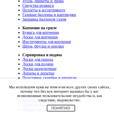
Уголь, брикеты и дрова
Средства розжига
Пеллеты в ассортименте
Газовые баллоны и картриджи
Заправка баллонов газом
Копчение на гриле
Бумага для копчения
Доски для копчения
Инструменты для копчения
Щепа, бруски и опилки
Сервировка и подача
Доски для пиццы
Доски для подачи
Доски разделочные
Лопаты и лопатки
Подставки, скребки и шпатели
Чистка, уход и хранение
Мы используем куки на этом и на всех других своих сайтах,
Чехлы и сумки
потому что без кук интернет вызывал бы у вас
Коврики для гриля
всевозможные пользовательские неудобства и, как
Корючки для инструментов
следствие, недовольство.
Средства для ухода и чистки
ПОНЯТНО!
Щетки для гриля