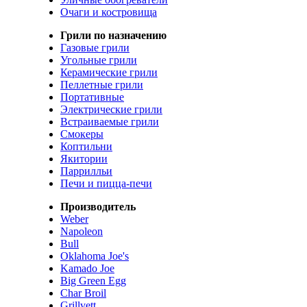
Очаги и костровища
Грили по назначению
Газовые грили
Угольные грили
Керамические грили
Пеллетные грили
Портативные
Электрические грили
Встраиваемые грили
Смокеры
Коптильни
Якитории
Паррилльи
Печи и пицца-печи
Производитель
Weber
Napoleon
Bull
Oklahoma Joe's
Kamado Joe
Big Green Egg
Char Broil
Grillvett