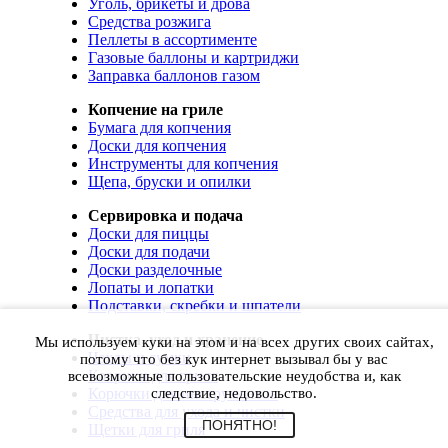
Уголь, брикеты и дрова
Средства розжига
Пеллеты в ассортименте
Газовые баллоны и картриджи
Заправка баллонов газом
Копчение на гриле
Бумага для копчения
Доски для копчения
Инструменты для копчения
Щепа, бруски и опилки
Сервировка и подача
Доски для пиццы
Доски для подачи
Доски разделочные
Лопаты и лопатки
Подставки, скребки и шпатели
Чистка, уход и хранение
Мы используем куки на этом и на всех других своих сайтах,
Чехлы и сумки
потому что без кук интернет вызывал бы у вас
Коврики для гриля
всевозможные пользовательские неудобства и, как
Корючки для инструментов
следствие, недовольство.
Средства для ухода и чистки
ПОНЯТНО!
Щетки для гриля