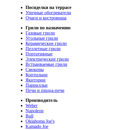
Посиделки на террасе
Уличные обогреватели
Очаги и костровища
Грили по назначению
Газовые грили
Угольные грили
Керамические грили
Пеллетные грили
Портативные
Электрические грили
Встраиваемые грили
Смокеры
Коптильни
Якитории
Паррилльи
Печи и пицца-печи
Производитель
Weber
Napoleon
Bull
Oklahoma Joe's
Kamado Joe