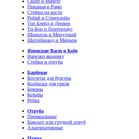
Скерт и Мачете
Пиканья и Рамп
Стейки на кости
Рибай и Стриплойн
Топ Блейд и Денвер
Ти-Бон и Портерхаус
Шницель и Минутный
Шатобрианд и Миньон
Японские Вагю и Кобе
Нарезки якинику
Стейки и отруба
Барбекю
Котлеты для бургера
Колбаски для гриля
Беконы
Кебабы
Ребра
Отруба
Премиальные
Брискет или грудной отруб
Альтернативные
Птица