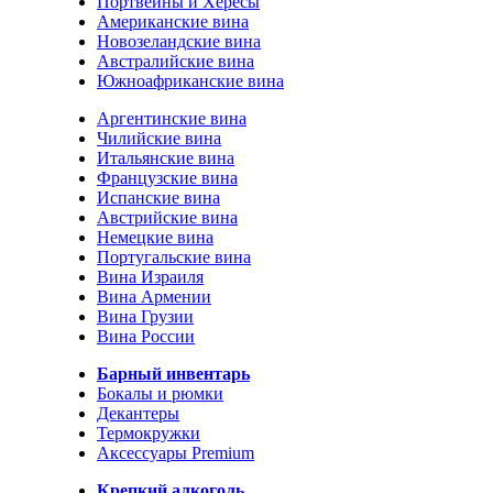
Портвейны и Хересы
Американские вина
Новозеландские вина
Австралийские вина
Южноафриканские вина
Аргентинские вина
Чилийские вина
Итальянские вина
Французские вина
Испанские вина
Австрийские вина
Немецкие вина
Португальские вина
Вина Израиля
Вина Армении
Вина Грузии
Вина России
Барный инвентарь
Бокалы и рюмки
Декантеры
Термокружки
Аксессуары Premium
Крепкий алкоголь