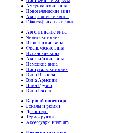
Портвейны и Хересы
Американские вина
Новозеландские вина
Австралийские вина
Южноафриканские вина
Аргентинские вина
Чилийские вина
Итальянские вина
Французские вина
Испанские вина
Австрийские вина
Немецкие вина
Португальские вина
Вина Израиля
Вина Армении
Вина Грузии
Вина России
Барный инвентарь
Бокалы и рюмки
Декантеры
Термокружки
Аксессуары Premium
Крепкий алкоголь