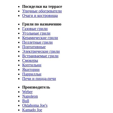
Посиделки на террасе
Уличные обогреватели
Очаги и костровища
Грили по назначению
Газовые грили
Угольные грили
Керамические грили
Пеллетные грили
Портативные
Электрические грили
Встраиваемые грили
Смокеры
Коптильни
Якитории
Паррилльи
Печи и пицца-печи
Производитель
Weber
Napoleon
Bull
Oklahoma Joe's
Kamado Joe