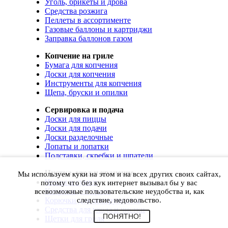
Уголь, брикеты и дрова
Средства розжига
Пеллеты в ассортименте
Газовые баллоны и картриджи
Заправка баллонов газом
Копчение на гриле
Бумага для копчения
Доски для копчения
Инструменты для копчения
Щепа, бруски и опилки
Сервировка и подача
Доски для пиццы
Доски для подачи
Доски разделочные
Лопаты и лопатки
Подставки, скребки и шпатели
Чистка, уход и хранение
Мы используем куки на этом и на всех других своих сайтах,
Чехлы и сумки
потому что без кук интернет вызывал бы у вас
Коврики для гриля
всевозможные пользовательские неудобства и, как
Корючки для инструментов
следствие, недовольство.
Средства для ухода и чистки
ПОНЯТНО!
Щетки для гриля