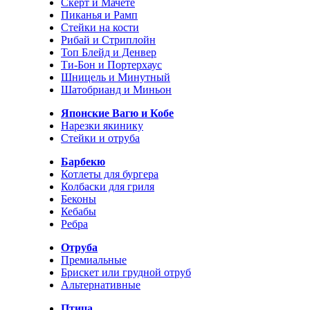
Скерт и Мачете
Пиканья и Рамп
Стейки на кости
Рибай и Стриплойн
Топ Блейд и Денвер
Ти-Бон и Портерхаус
Шницель и Минутный
Шатобрианд и Миньон
Японские Вагю и Кобе
Нарезки якинику
Стейки и отруба
Барбекю
Котлеты для бургера
Колбаски для гриля
Беконы
Кебабы
Ребра
Отруба
Премиальные
Брискет или грудной отруб
Альтернативные
Птица