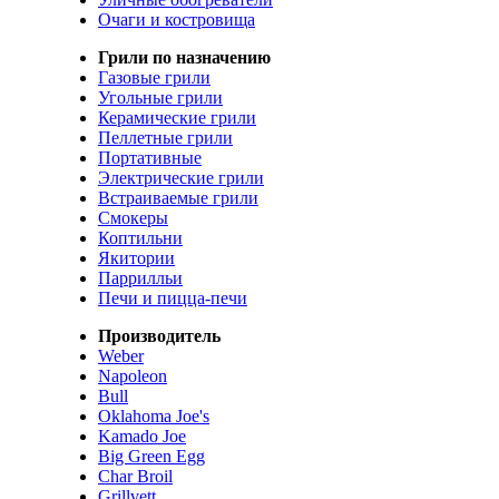
Очаги и костровища
Грили по назначению
Газовые грили
Угольные грили
Керамические грили
Пеллетные грили
Портативные
Электрические грили
Встраиваемые грили
Смокеры
Коптильни
Якитории
Паррилльи
Печи и пицца-печи
Производитель
Weber
Napoleon
Bull
Oklahoma Joe's
Kamado Joe
Big Green Egg
Char Broil
Grillvett