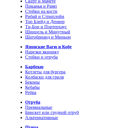
Скерт и Мачете
Пиканья и Рамп
Стейки на кости
Рибай и Стриплойн
Топ Блейд и Денвер
Ти-Бон и Портерхаус
Шницель и Минутный
Шатобрианд и Миньон
Японские Вагю и Кобе
Нарезки якинику
Стейки и отруба
Барбекю
Котлеты для бургера
Колбаски для гриля
Беконы
Кебабы
Ребра
Отруба
Премиальные
Брискет или грудной отруб
Альтернативные
Птица