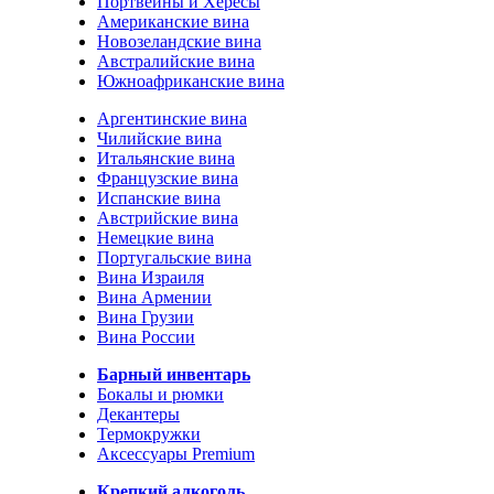
Портвейны и Хересы
Американские вина
Новозеландские вина
Австралийские вина
Южноафриканские вина
Аргентинские вина
Чилийские вина
Итальянские вина
Французские вина
Испанские вина
Австрийские вина
Немецкие вина
Португальские вина
Вина Израиля
Вина Армении
Вина Грузии
Вина России
Барный инвентарь
Бокалы и рюмки
Декантеры
Термокружки
Аксессуары Premium
Крепкий алкоголь