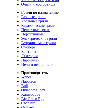
Очаги и костровища
Грили по назначению
Газовые грили
Угольные грили
Керамические грили
Пеллетные грили
Портативные
Электрические грили
Встраиваемые грили
Смокеры
Коптильни
Якитории
Паррилльи
Печи и пицца-печи
Производитель
Weber
Napoleon
Bull
Oklahoma Joe's
Kamado Joe
Big Green Egg
Char Broil
Grillvett