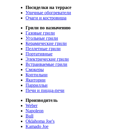
Посиделки на террасе
Уличные обогреватели
Очаги и костровища
Грили по назначению
Газовые грили
Угольные грили
Керамические грили
Пеллетные грили
Портативные
Электрические грили
Встраиваемые грили
Смокеры
Коптильни
Якитории
Паррилльи
Печи и пицца-печи
Производитель
Weber
Napoleon
Bull
Oklahoma Joe's
Kamado Joe