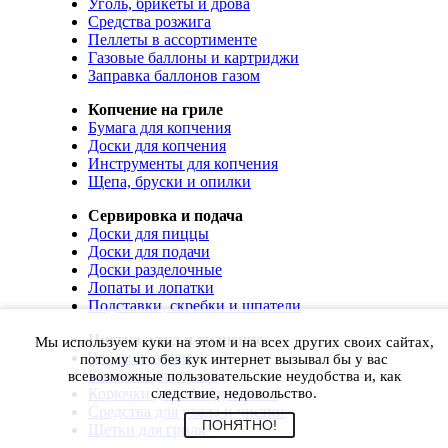
Уголь, брикеты и дрова
Средства розжига
Пеллеты в ассортименте
Газовые баллоны и картриджи
Заправка баллонов газом
Копчение на гриле
Бумага для копчения
Доски для копчения
Инструменты для копчения
Щепа, бруски и опилки
Сервировка и подача
Доски для пиццы
Доски для подачи
Доски разделочные
Лопаты и лопатки
Подставки, скребки и шпатели
Чистка, уход и хранение
Мы используем куки на этом и на всех других своих сайтах,
Чехлы и сумки
потому что без кук интернет вызывал бы у вас
Коврики для гриля
всевозможные пользовательские неудобства и, как
Корючки для инструментов
следствие, недовольство.
Средства для ухода и чистки
ПОНЯТНО!
Щетки для гриля