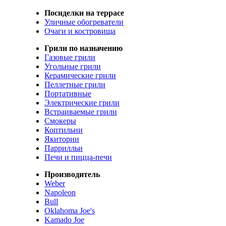
Посиделки на террасе
Уличные обогреватели
Очаги и костровища
Грили по назначению
Газовые грили
Угольные грили
Керамические грили
Пеллетные грили
Портативные
Электрические грили
Встраиваемые грили
Смокеры
Коптильни
Якитории
Паррилльи
Печи и пицца-печи
Производитель
Weber
Napoleon
Bull
Oklahoma Joe's
Kamado Joe