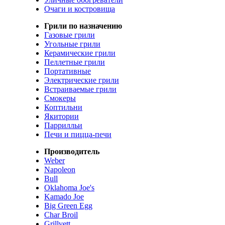
Очаги и костровища
Грили по назначению
Газовые грили
Угольные грили
Керамические грили
Пеллетные грили
Портативные
Электрические грили
Встраиваемые грили
Смокеры
Коптильни
Якитории
Паррилльи
Печи и пицца-печи
Производитель
Weber
Napoleon
Bull
Oklahoma Joe's
Kamado Joe
Big Green Egg
Char Broil
Grillvett