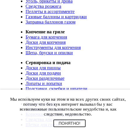
Уголь, брикеты и дрова
Средства розжига
Пеллеты в ассортименте
Газовые баллоны и картриджи
Заправка баллонов газом
Копчение на гриле
Бумага для копчения
Доски для копчения
Инструменты для копчения
Щепа, бруски и опилки
Сервировка и подача
Доски для пиццы
Доски для подачи
Доски разделочные
Лопаты и лопатки
Подставки, скребки и шпатели
Чистка, уход и хранение
Мы используем куки на этом и на всех других своих сайтах,
Чехлы и сумки
потому что без кук интернет вызывал бы у вас
Коврики для гриля
всевозможные пользовательские неудобства и, как
Корючки для инструментов
следствие, недовольство.
Средства для ухода и чистки
ПОНЯТНО!
Щетки для гриля