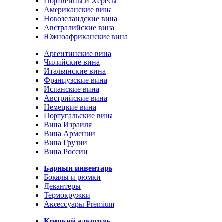
Портвейны и Хересы
Американские вина
Новозеландские вина
Австралийские вина
Южноафриканские вина
Аргентинские вина
Чилийские вина
Итальянские вина
Французские вина
Испанские вина
Австрийские вина
Немецкие вина
Португальские вина
Вина Израиля
Вина Армении
Вина Грузии
Вина России
Барный инвентарь
Бокалы и рюмки
Декантеры
Термокружки
Аксессуары Premium
Крепкий алкоголь