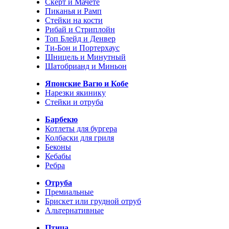
Скерт и Мачете
Пиканья и Рамп
Стейки на кости
Рибай и Стриплойн
Топ Блейд и Денвер
Ти-Бон и Портерхаус
Шницель и Минутный
Шатобрианд и Миньон
Японские Вагю и Кобе
Нарезки якинику
Стейки и отруба
Барбекю
Котлеты для бургера
Колбаски для гриля
Беконы
Кебабы
Ребра
Отруба
Премиальные
Брискет или грудной отруб
Альтернативные
Птица