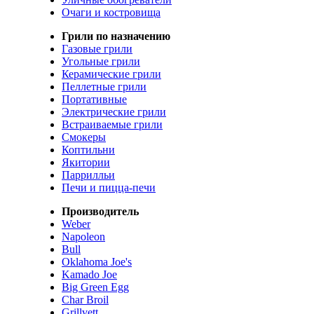
Очаги и костровища
Грили по назначению
Газовые грили
Угольные грили
Керамические грили
Пеллетные грили
Портативные
Электрические грили
Встраиваемые грили
Смокеры
Коптильни
Якитории
Паррилльи
Печи и пицца-печи
Производитель
Weber
Napoleon
Bull
Oklahoma Joe's
Kamado Joe
Big Green Egg
Char Broil
Grillvett