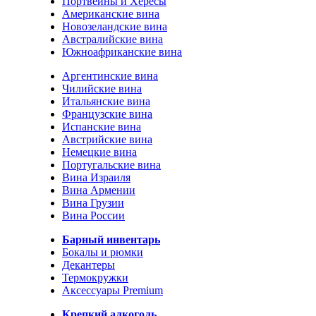
Портвейны и Хересы
Американские вина
Новозеландские вина
Австралийские вина
Южноафриканские вина
Аргентинские вина
Чилийские вина
Итальянские вина
Французские вина
Испанские вина
Австрийские вина
Немецкие вина
Португальские вина
Вина Израиля
Вина Армении
Вина Грузии
Вина России
Барный инвентарь
Бокалы и рюмки
Декантеры
Термокружки
Аксессуары Premium
Крепкий алкоголь