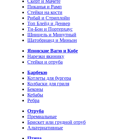
Скерт и Мачете
Пиканья и Рамп
Стейки на кости
Рибай и Стриплойн
Топ Блейд и Денвер
Ти-Бон и Портерхаус
Шницель и Минутный
Шатобрианд и Миньон
Японские Вагю и Кобе
Нарезки якинику
Стейки и отруба
Барбекю
Котлеты для бургера
Колбаски для гриля
Беконы
Кебабы
Ребра
Отруба
Премиальные
Брискет или грудной отруб
Альтернативные
Птица