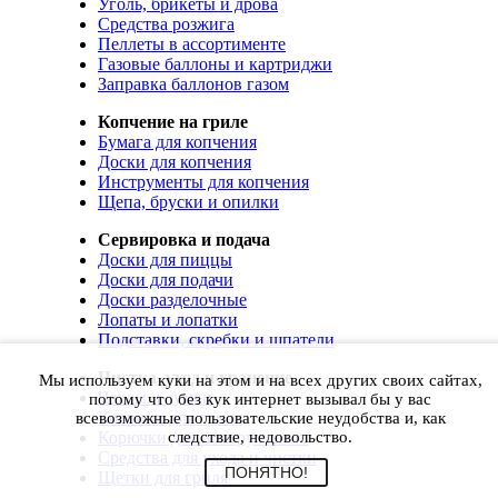
Уголь, брикеты и дрова
Средства розжига
Пеллеты в ассортименте
Газовые баллоны и картриджи
Заправка баллонов газом
Копчение на гриле
Бумага для копчения
Доски для копчения
Инструменты для копчения
Щепа, бруски и опилки
Сервировка и подача
Доски для пиццы
Доски для подачи
Доски разделочные
Лопаты и лопатки
Подставки, скребки и шпатели
Чистка, уход и хранение
Мы используем куки на этом и на всех других своих сайтах,
Чехлы и сумки
потому что без кук интернет вызывал бы у вас
Коврики для гриля
всевозможные пользовательские неудобства и, как
Корючки для инструментов
следствие, недовольство.
Средства для ухода и чистки
ПОНЯТНО!
Щетки для гриля