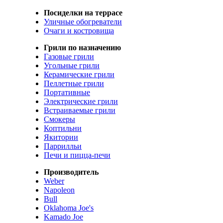
Посиделки на террасе
Уличные обогреватели
Очаги и костровища
Грили по назначению
Газовые грили
Угольные грили
Керамические грили
Пеллетные грили
Портативные
Электрические грили
Встраиваемые грили
Смокеры
Коптильни
Якитории
Паррилльи
Печи и пицца-печи
Производитель
Weber
Napoleon
Bull
Oklahoma Joe's
Kamado Joe