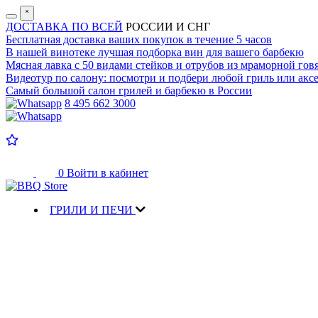
˟
ДОСТАВКА ПО ВСЕЙ
РОССИИ И СНГ
Бесплатная доставка
ваших покупок в течение 5 часов
В нашей винотеке лучшая
подборка вин для вашего барбекю
Мясная лавка с
50 видами стейков и отрубов
из мраморной гов
Видеотур по салону:
посмотри и подбери любой гриль или аксе
Самый большой салон
грилей и барбекю в России
8 495 662 3000
0
Войти в кабинет
ГРИЛИ И ПЕЧИ