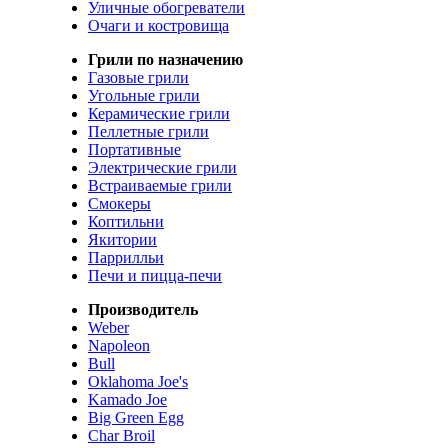
Уличные обогреватели
Очаги и костровища
Грили по назначению
Газовые грили
Угольные грили
Керамические грили
Пеллетные грили
Портативные
Электрические грили
Встраиваемые грили
Смокеры
Коптильни
Якитории
Паррилльи
Печи и пицца-печи
Производитель
Weber
Napoleon
Bull
Oklahoma Joe's
Kamado Joe
Big Green Egg
Char Broil