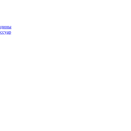
ядины
ссуар