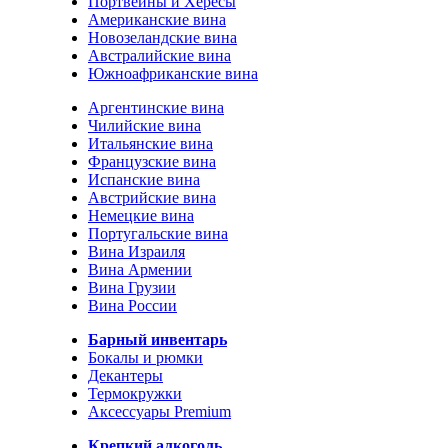
Портвейны и Хересы
Американские вина
Новозеландские вина
Австралийские вина
Южноафриканские вина
Аргентинские вина
Чилийские вина
Итальянские вина
Французские вина
Испанские вина
Австрийские вина
Немецкие вина
Португальские вина
Вина Израиля
Вина Армении
Вина Грузии
Вина России
Барный инвентарь
Бокалы и рюмки
Декантеры
Термокружки
Аксессуары Premium
Крепкий алкоголь