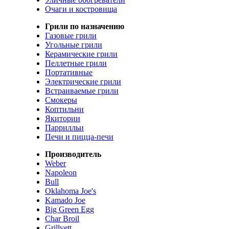
Очаги и костровища
Грили по назначению
Газовые грили
Угольные грили
Керамические грили
Пеллетные грили
Портативные
Электрические грили
Встраиваемые грили
Смокеры
Коптильни
Якитории
Паррилльи
Печи и пицца-печи
Производитель
Weber
Napoleon
Bull
Oklahoma Joe's
Kamado Joe
Big Green Egg
Char Broil
Grillvett