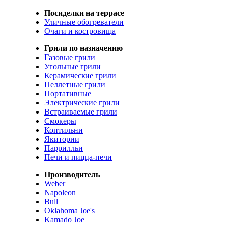
Посиделки на террасе
Уличные обогреватели
Очаги и костровища
Грили по назначению
Газовые грили
Угольные грили
Керамические грили
Пеллетные грили
Портативные
Электрические грили
Встраиваемые грили
Смокеры
Коптильни
Якитории
Паррилльи
Печи и пицца-печи
Производитель
Weber
Napoleon
Bull
Oklahoma Joe's
Kamado Joe