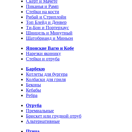
Скерт и Мачете
Пиканья и Рамп
Стейки на кости
Рибай и Стриплойн
Топ Блейд и Денвер
Ти-Бон и Портерхаус
Шницель и Минутный
Шатобрианд и Миньон
Японские Вагю и Кобе
Нарезки якинику
Стейки и отруба
Барбекю
Котлеты для бургера
Колбаски для гриля
Беконы
Кебабы
Ребра
Отруба
Премиальные
Брискет или грудной отруб
Альтернативные
Птица