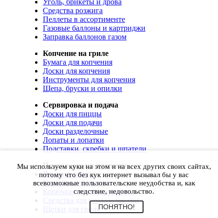
Уголь, брикеты и дрова
Средства розжига
Пеллеты в ассортименте
Газовые баллоны и картриджи
Заправка баллонов газом
Копчение на гриле
Бумага для копчения
Доски для копчения
Инструменты для копчения
Щепа, бруски и опилки
Сервировка и подача
Доски для пиццы
Доски для подачи
Доски разделочные
Лопаты и лопатки
Подставки, скребки и шпатели
Чистка, уход и хранение
Мы используем куки на этом и на всех других своих сайтах,
Чехлы и сумки
потому что без кук интернет вызывал бы у вас
Коврики для гриля
всевозможные пользовательские неудобства и, как
Корючки для инструментов
следствие, недовольство.
Средства для ухода и чистки
ПОНЯТНО!
Щетки для гриля