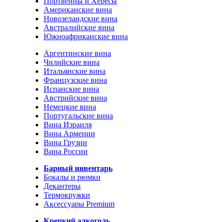
Портвейны и Хересы
Американские вина
Новозеландские вина
Австралийские вина
Южноафриканские вина
Аргентинские вина
Чилийские вина
Итальянские вина
Французские вина
Испанские вина
Австрийские вина
Немецкие вина
Португальские вина
Вина Израиля
Вина Армении
Вина Грузии
Вина России
Барный инвентарь
Бокалы и рюмки
Декантеры
Термокружки
Аксессуары Premium
Крепкий алкоголь