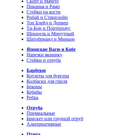
Скерт и Мачете
Пиканья и Рамп
Стейки на кости
Рибай и Стриплойн
Топ Блейд и Денвер
Ти-Бон и Портерхаус
Шницель и Минутный
Шатобрианд и Миньон
Японские Вагю и Кобе
Нарезки якинику
Стейки и отруба
Барбекю
Котлеты для бургера
Колбаски для гриля
Беконы
Кебабы
Ребра
Отруба
Премиальные
Брискет или грудной отруб
Альтернативные
Птица