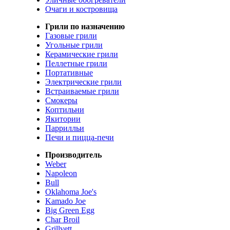
Очаги и костровища
Грили по назначению
Газовые грили
Угольные грили
Керамические грили
Пеллетные грили
Портативные
Электрические грили
Встраиваемые грили
Смокеры
Коптильни
Якитории
Паррилльи
Печи и пицца-печи
Производитель
Weber
Napoleon
Bull
Oklahoma Joe's
Kamado Joe
Big Green Egg
Char Broil
Grillvett