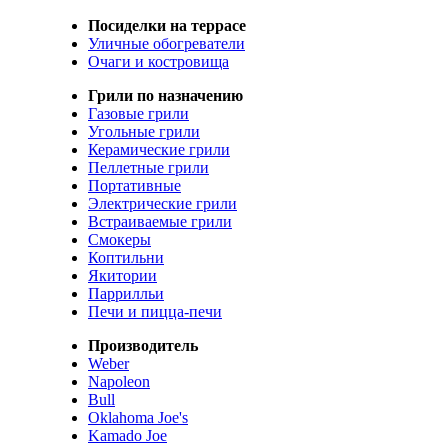
Посиделки на террасе
Уличные обогреватели
Очаги и костровища
Грили по назначению
Газовые грили
Угольные грили
Керамические грили
Пеллетные грили
Портативные
Электрические грили
Встраиваемые грили
Смокеры
Коптильни
Якитории
Паррилльи
Печи и пицца-печи
Производитель
Weber
Napoleon
Bull
Oklahoma Joe's
Kamado Joe