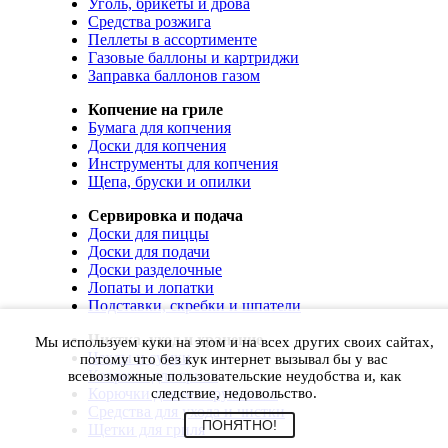
Уголь, брикеты и дрова
Средства розжига
Пеллеты в ассортименте
Газовые баллоны и картриджи
Заправка баллонов газом
Копчение на гриле
Бумага для копчения
Доски для копчения
Инструменты для копчения
Щепа, бруски и опилки
Сервировка и подача
Доски для пиццы
Доски для подачи
Доски разделочные
Лопаты и лопатки
Подставки, скребки и шпатели
Чистка, уход и хранение
Мы используем куки на этом и на всех других своих сайтах,
Чехлы и сумки
потому что без кук интернет вызывал бы у вас
Коврики для гриля
всевозможные пользовательские неудобства и, как
Корючки для инструментов
следствие, недовольство.
Средства для ухода и чистки
ПОНЯТНО!
Щетки для гриля