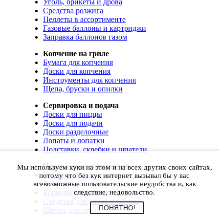
Уголь, брикеты и дрова
Средства розжига
Пеллеты в ассортименте
Газовые баллоны и картриджи
Заправка баллонов газом
Копчение на гриле
Бумага для копчения
Доски для копчения
Инструменты для копчения
Щепа, бруски и опилки
Сервировка и подача
Доски для пиццы
Доски для подачи
Доски разделочные
Лопаты и лопатки
Подставки, скребки и шпатели
Чистка, уход и хранение
Мы используем куки на этом и на всех других своих сайтах,
Чехлы и сумки
потому что без кук интернет вызывал бы у вас
Коврики для гриля
всевозможные пользовательские неудобства и, как
Корючки для инструментов
следствие, недовольство.
Средства для ухода и чистки
ПОНЯТНО!
Щетки для гриля