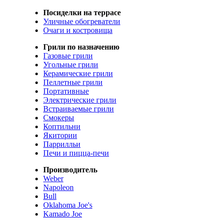
Посиделки на террасе
Уличные обогреватели
Очаги и костровища
Грили по назначению
Газовые грили
Угольные грили
Керамические грили
Пеллетные грили
Портативные
Электрические грили
Встраиваемые грили
Смокеры
Коптильни
Якитории
Паррилльи
Печи и пицца-печи
Производитель
Weber
Napoleon
Bull
Oklahoma Joe's
Kamado Joe