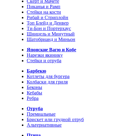
Скерт и Мачете
Пиканья и Рамп
Стейки на кости
Рибай и Стриплойн
Топ Блейд и Денвер
Ти-Бон и Портерхаус
Шницель и Минутный
Шатобрианд и Миньон
Японские Вагю и Кобе
Нарезки якинику
Стейки и отруба
Барбекю
Котлеты для бургера
Колбаски для гриля
Беконы
Кебабы
Ребра
Отруба
Премиальные
Брискет или грудной отруб
Альтернативные
Птица