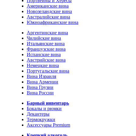
Портвейны и Хересы
Американские вина
Новозеландские вина
Австралийские вина
Южноафриканские вина
Аргентинские вина
Чилийские вина
Итальянские вина
Французские вина
Испанские вина
Австрийские вина
Немецкие вина
Португальские вина
Вина Израиля
Вина Армении
Вина Грузии
Вина России
Барный инвентарь
Бокалы и рюмки
Декантеры
Термокружки
Аксессуары Premium
Крепкий алкоголь