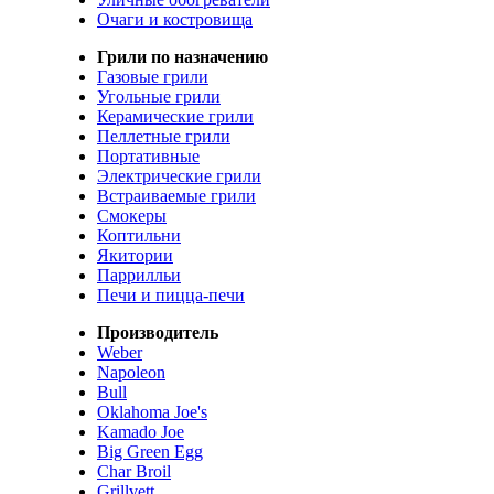
Очаги и костровища
Грили по назначению
Газовые грили
Угольные грили
Керамические грили
Пеллетные грили
Портативные
Электрические грили
Встраиваемые грили
Смокеры
Коптильни
Якитории
Паррилльи
Печи и пицца-печи
Производитель
Weber
Napoleon
Bull
Oklahoma Joe's
Kamado Joe
Big Green Egg
Char Broil
Grillvett