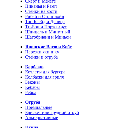
Скерт и Мачете
Пиканья и Рамп
Стейки на кости
Рибай и Стриплойн
Топ Блейд и Денвер
Ти-Бон и Портерхаус
Шницель и Минутный
Шатобрианд и Миньон
Японские Вагю и Кобе
Нарезки якинику
Стейки и отруба
Барбекю
Котлеты для бургера
Колбаски для гриля
Беконы
Кебабы
Ребра
Отруба
Премиальные
Брискет или грудной отруб
Альтернативные
Птица