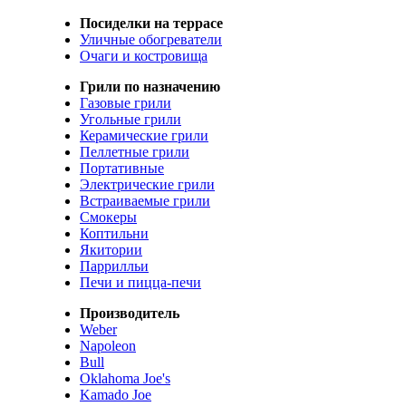
Посиделки на террасе
Уличные обогреватели
Очаги и костровища
Грили по назначению
Газовые грили
Угольные грили
Керамические грили
Пеллетные грили
Портативные
Электрические грили
Встраиваемые грили
Смокеры
Коптильни
Якитории
Паррилльи
Печи и пицца-печи
Производитель
Weber
Napoleon
Bull
Oklahoma Joe's
Kamado Joe