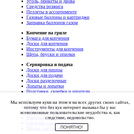
Уголь, брикеты и дрова
Средства розжига
Пеллеты в ассортименте
Газовые баллоны и картриджи
Заправка баллонов газом
Копчение на гриле
Бумага для копчения
Доски для копчения
Инструменты для копчения
Щепа, бруски и опилки
Сервировка и подача
Доски для пиццы
Доски для подачи
Доски разделочные
Лопаты и лопатки
Подставки, скребки и шпатели
Чистка, уход и хранение
Мы используем куки на этом и на всех других своих сайтах,
Чехлы и сумки
потому что без кук интернет вызывал бы у вас
Коврики для гриля
всевозможные пользовательские неудобства и, как
Корючки для инструментов
следствие, недовольство.
Средства для ухода и чистки
ПОНЯТНО!
Щетки для гриля