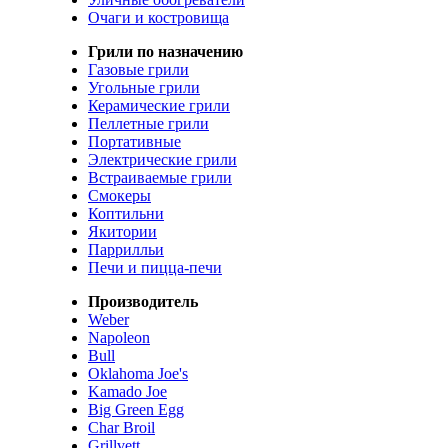
Очаги и костровища
Грили по назначению
Газовые грили
Угольные грили
Керамические грили
Пеллетные грили
Портативные
Электрические грили
Встраиваемые грили
Смокеры
Коптильни
Якитории
Паррилльи
Печи и пицца-печи
Производитель
Weber
Napoleon
Bull
Oklahoma Joe's
Kamado Joe
Big Green Egg
Char Broil
Grillvett