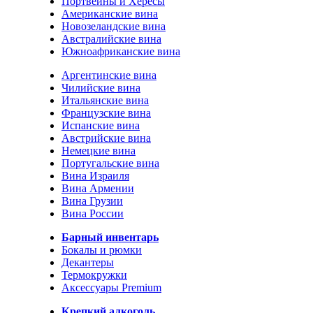
Портвейны и Хересы
Американские вина
Новозеландские вина
Австралийские вина
Южноафриканские вина
Аргентинские вина
Чилийские вина
Итальянские вина
Французские вина
Испанские вина
Австрийские вина
Немецкие вина
Португальские вина
Вина Израиля
Вина Армении
Вина Грузии
Вина России
Барный инвентарь
Бокалы и рюмки
Декантеры
Термокружки
Аксессуары Premium
Крепкий алкоголь