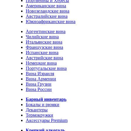
Портвейны и Хересы
Американские вина
Новозеландские вина
Австралийские вина
Южноафриканские вина
Аргентинские вина
Чилийские вина
Итальянские вина
Французские вина
Испанские вина
Австрийские вина
Немецкие вина
Португальские вина
Вина Израиля
Вина Армении
Вина Грузии
Вина России
Барный инвентарь
Бокалы и рюмки
Декантеры
Термокружки
Аксессуары Premium
Крепкий алкоголь