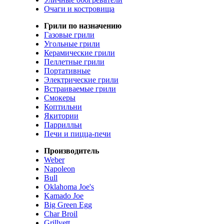
Очаги и костровища
Грили по назначению
Газовые грили
Угольные грили
Керамические грили
Пеллетные грили
Портативные
Электрические грили
Встраиваемые грили
Смокеры
Коптильни
Якитории
Паррилльи
Печи и пицца-печи
Производитель
Weber
Napoleon
Bull
Oklahoma Joe's
Kamado Joe
Big Green Egg
Char Broil
Grillvett