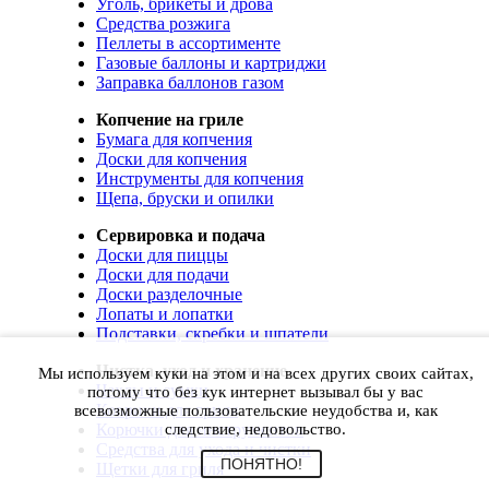
Уголь, брикеты и дрова
Средства розжига
Пеллеты в ассортименте
Газовые баллоны и картриджи
Заправка баллонов газом
Копчение на гриле
Бумага для копчения
Доски для копчения
Инструменты для копчения
Щепа, бруски и опилки
Сервировка и подача
Доски для пиццы
Доски для подачи
Доски разделочные
Лопаты и лопатки
Подставки, скребки и шпатели
Чистка, уход и хранение
Мы используем куки на этом и на всех других своих сайтах,
Чехлы и сумки
потому что без кук интернет вызывал бы у вас
Коврики для гриля
всевозможные пользовательские неудобства и, как
Корючки для инструментов
следствие, недовольство.
Средства для ухода и чистки
ПОНЯТНО!
Щетки для гриля