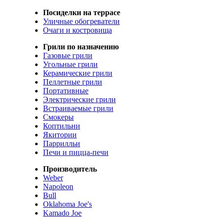
Посиделки на террасе
Уличные обогреватели
Очаги и костровища
Грили по назначению
Газовые грили
Угольные грили
Керамические грили
Пеллетные грили
Портативные
Электрические грили
Встраиваемые грили
Смокеры
Коптильни
Якитории
Паррилльи
Печи и пицца-печи
Производитель
Weber
Napoleon
Bull
Oklahoma Joe's
Kamado Joe