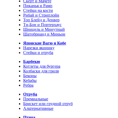
Скерт и Мачете
Пиканья и Рамп
Стейки на кости
Рибай и Стриплойн
Топ Блейд и Денвер
Ти-Бон и Портерхаус
Шницель и Минутный
Шатобрианд и Миньон
Японские Вагю и Кобе
Нарезки якинику
Стейки и отруба
Барбекю
Котлеты для бургера
Колбаски для гриля
Беконы
Кебабы
Ребра
Отруба
Премиальные
Брискет или грудной отруб
Альтернативные
Птица