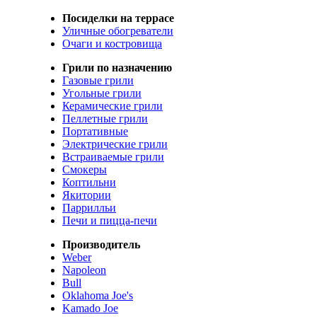
Посиделки на террасе
Уличные обогреватели
Очаги и костровища
Грили по назначению
Газовые грили
Угольные грили
Керамические грили
Пеллетные грили
Портативные
Электрические грили
Встраиваемые грили
Смокеры
Коптильни
Якитории
Паррилльи
Печи и пицца-печи
Производитель
Weber
Napoleon
Bull
Oklahoma Joe's
Kamado Joe