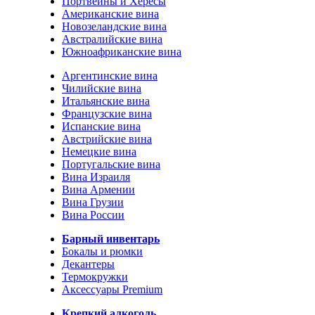
Портвейны и Хересы
Американские вина
Новозеландские вина
Австралийские вина
Южноафриканские вина
Аргентинские вина
Чилийские вина
Итальянские вина
Французские вина
Испанские вина
Австрийские вина
Немецкие вина
Португальские вина
Вина Израиля
Вина Армении
Вина Грузии
Вина России
Барный инвентарь
Бокалы и рюмки
Декантеры
Термокружки
Аксессуары Premium
Крепкий алкоголь