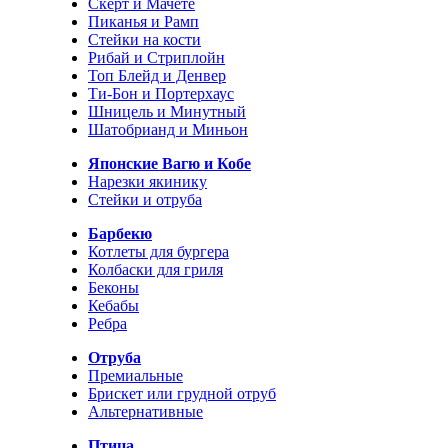
Скерт и Мачете
Пиканья и Рамп
Стейки на кости
Рибай и Стриплойн
Топ Блейд и Денвер
Ти-Бон и Портерхаус
Шницель и Минутный
Шатобрианд и Миньон
Японские Вагю и Кобе
Нарезки якинику
Стейки и отруба
Барбекю
Котлеты для бургера
Колбаски для гриля
Беконы
Кебабы
Ребра
Отруба
Премиальные
Брискет или грудной отруб
Альтернативные
Птица