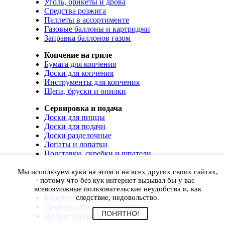
Уголь, брикеты и дрова
Средства розжига
Пеллеты в ассортименте
Газовые баллоны и картриджи
Заправка баллонов газом
Копчение на гриле
Бумага для копчения
Доски для копчения
Инструменты для копчения
Щепа, бруски и опилки
Сервировка и подача
Доски для пиццы
Доски для подачи
Доски разделочные
Лопаты и лопатки
Подставки, скребки и шпатели
Чистка, уход и хранение
Мы используем куки на этом и на всех других своих сайтах,
Чехлы и сумки
потому что без кук интернет вызывал бы у вас
Коврики для гриля
всевозможные пользовательские неудобства и, как
Корючки для инструментов
следствие, недовольство.
Средства для ухода и чистки
ПОНЯТНО!
Щетки для гриля