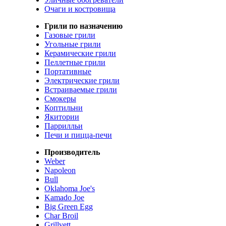
Очаги и костровища
Грили по назначению
Газовые грили
Угольные грили
Керамические грили
Пеллетные грили
Портативные
Электрические грили
Встраиваемые грили
Смокеры
Коптильни
Якитории
Паррилльи
Печи и пицца-печи
Производитель
Weber
Napoleon
Bull
Oklahoma Joe's
Kamado Joe
Big Green Egg
Char Broil
Grillvett