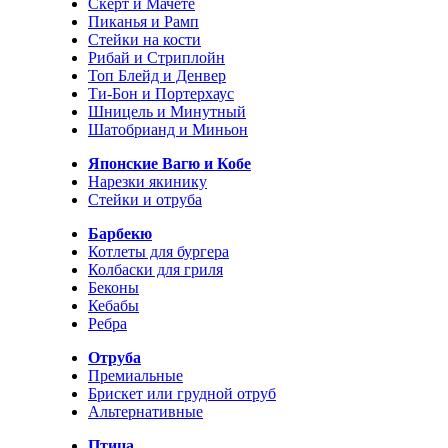
Скерт и Мачете
Пиканья и Рамп
Стейки на кости
Рибай и Стриплойн
Топ Блейд и Денвер
Ти-Бон и Портерхаус
Шницель и Минутный
Шатобрианд и Миньон
Японские Вагю и Кобе
Нарезки якинику
Стейки и отруба
Барбекю
Котлеты для бургера
Колбаски для гриля
Беконы
Кебабы
Ребра
Отруба
Премиальные
Брискет или грудной отруб
Альтернативные
Птица