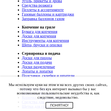
Уголь, брикеты и дрова
Средства розжига
Пеллеты в ассортименте
Газовые баллоны и картриджи
Заправка баллонов газом
Копчение на гриле
Бумага для копчения
Доски для копчения
Инструменты для копчения
Щепа, бруски и опилки
Сервировка и подача
Доски для пиццы
Доски для подачи
Доски разделочные
Лопаты и лопатки
Подставки, скребки и шпатели
Чистка, уход и хранение
Мы используем куки на этом и на всех других своих сайтах,
Чехлы и сумки
потому что без кук интернет вызывал бы у вас
Коврики для гриля
всевозможные пользовательские неудобства и, как
Корючки для инструментов
следствие, недовольство.
Средства для ухода и чистки
ПОНЯТНО!
Щетки для гриля