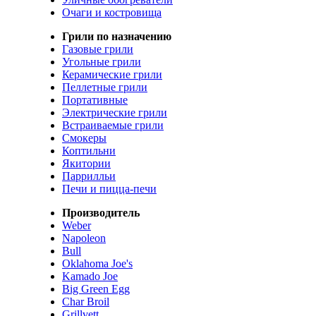
Очаги и костровища
Грили по назначению
Газовые грили
Угольные грили
Керамические грили
Пеллетные грили
Портативные
Электрические грили
Встраиваемые грили
Смокеры
Коптильни
Якитории
Паррилльи
Печи и пицца-печи
Производитель
Weber
Napoleon
Bull
Oklahoma Joe's
Kamado Joe
Big Green Egg
Char Broil
Grillvett