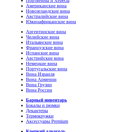
Портвейны и Хересы
Американские вина
Новозеландские вина
Австралийские вина
Южноафриканские вина
Аргентинские вина
Чилийские вина
Итальянские вина
Французские вина
Испанские вина
Австрийские вина
Немецкие вина
Португальские вина
Вина Израиля
Вина Армении
Вина Грузии
Вина России
Барный инвентарь
Бокалы и рюмки
Декантеры
Термокружки
Аксессуары Premium
Крепкий алкоголь