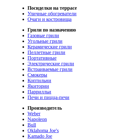
Посиделки на террасе
Уличные обогреватели
Очаги и костровища
Грили по назначению
Газовые грили
Угольные грили
Керамические грили
Пеллетные грили
Портативные
Электрические грили
Встраиваемые грили
Смокеры
Коптильни
Якитории
Паррилльи
Печи и пицца-печи
Производитель
Weber
Napoleon
Bull
Oklahoma Joe's
Kamado Joe