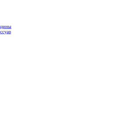
ядины
ссуар