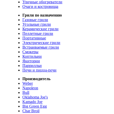
Уличные обогреватели
Очаги и костровища
Грили по назначению
Газовые грили
Угольные грили
Керамические грили
Пеллетные грили
Портативные
Электрические грили
Встраиваемые грили
Смокеры
Коптильни
Якитории
Паррилльи
Печи и пицца-печи
Производитель
Weber
Napoleon
Bull
Oklahoma Joe's
Kamado Joe
Big Green Egg
Char Broil