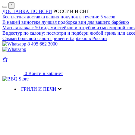
˟
ДОСТАВКА ПО ВСЕЙ
РОССИИ И СНГ
Бесплатная доставка
ваших покупок в течение 5 часов
В нашей винотеке лучшая
подборка вин для вашего барбекю
Мясная лавка с
50 видами стейков и отрубов
из мраморной гов
Видеотур по салону:
посмотри и подбери любой гриль или аксе
Самый большой салон
грилей и барбекю в России
8 495 662 3000
0
Войти в кабинет
ГРИЛИ И ПЕЧИ