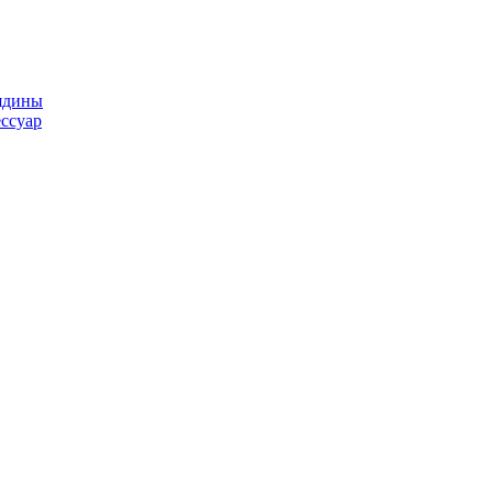
ядины
ссуар