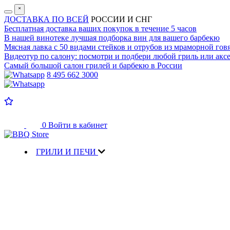
˟
ДОСТАВКА ПО ВСЕЙ
РОССИИ И СНГ
Бесплатная доставка
ваших покупок в течение 5 часов
В нашей винотеке лучшая
подборка вин для вашего барбекю
Мясная лавка с
50 видами стейков и отрубов
из мраморной гов
Видеотур по салону:
посмотри и подбери любой гриль или аксе
Самый большой салон
грилей и барбекю в России
8 495 662 3000
0
Войти в кабинет
ГРИЛИ И ПЕЧИ