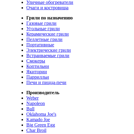
Уличные обогреватели
Очаги и костровища
Грили по назначению
Газовые грили
Угольные грили
Керамические грили
Пеллетные грили
Портативные
Электрические грили
Встраиваемые грили
Смокеры
Коптильни
Якитории
Паррилльи
Печи и пицца-печи
Производитель
Weber
Napoleon
Bull
Oklahoma Joe's
Kamado Joe
Big Green Egg
Char Broil