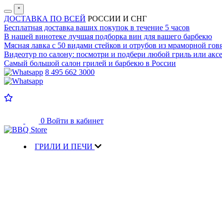
˟
ДОСТАВКА ПО ВСЕЙ
РОССИИ И СНГ
Бесплатная доставка
ваших покупок в течение 5 часов
В нашей винотеке лучшая
подборка вин для вашего барбекю
Мясная лавка с
50 видами стейков и отрубов
из мраморной гов
Видеотур по салону:
посмотри и подбери любой гриль или аксе
Самый большой салон
грилей и барбекю в России
8 495 662 3000
0
Войти в кабинет
ГРИЛИ И ПЕЧИ