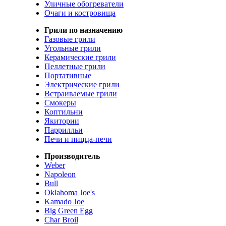
Уличные обогреватели
Очаги и костровища
Грили по назначению
Газовые грили
Угольные грили
Керамические грили
Пеллетные грили
Портативные
Электрические грили
Встраиваемые грили
Смокеры
Коптильни
Якитории
Паррилльи
Печи и пицца-печи
Производитель
Weber
Napoleon
Bull
Oklahoma Joe's
Kamado Joe
Big Green Egg
Char Broil