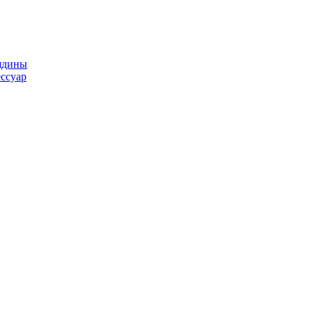
ядины
ссуар