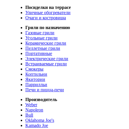
Посиделки на террасе
Уличные обогреватели
Очаги и костровища
Грили по назначению
Газовые грили
Угольные грили
Керамические грили
Пеллетные грили
Портативные
Электрические грили
Встраиваемые грили
Смокеры
Коптильни
Якитории
Паррилльи
Печи и пицца-печи
Производитель
Weber
Napoleon
Bull
Oklahoma Joe's
Kamado Joe