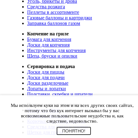
Уголь, брикеты и дрова
Средства розжига
Пеллеты в ассортименте
Газовые баллоны и картриджи
Заправка баллонов газом
Копчение на гриле
Бумага для копчения
Доски для копчения
Инструменты для копчения
Щепа, бруски и опилки
Сервировка и подача
Доски для пиццы
Доски для подачи
Доски разделочные
Лопаты и лопатки
Подставки, скребки и шпатели
Чистка, уход и хранение
Мы используем куки на этом и на всех других своих сайтах,
Чехлы и сумки
потому что без кук интернет вызывал бы у вас
Коврики для гриля
всевозможные пользовательские неудобства и, как
Корючки для инструментов
следствие, недовольство.
Средства для ухода и чистки
ПОНЯТНО!
Щетки для гриля