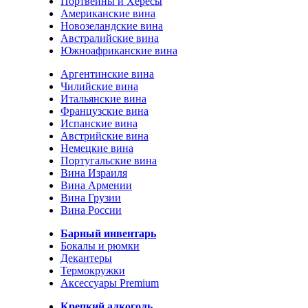
Портвейны и Хересы
Американские вина
Новозеландские вина
Австралийские вина
Южноафриканские вина
Аргентинские вина
Чилийские вина
Итальянские вина
Французские вина
Испанские вина
Австрийские вина
Немецкие вина
Португальские вина
Вина Израиля
Вина Армении
Вина Грузии
Вина России
Барный инвентарь
Бокалы и рюмки
Декантеры
Термокружки
Аксессуары Premium
Крепкий алкоголь