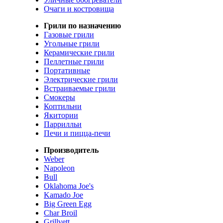
Очаги и костровища
Грили по назначению
Газовые грили
Угольные грили
Керамические грили
Пеллетные грили
Портативные
Электрические грили
Встраиваемые грили
Смокеры
Коптильни
Якитории
Паррилльи
Печи и пицца-печи
Производитель
Weber
Napoleon
Bull
Oklahoma Joe's
Kamado Joe
Big Green Egg
Char Broil
Grillvett