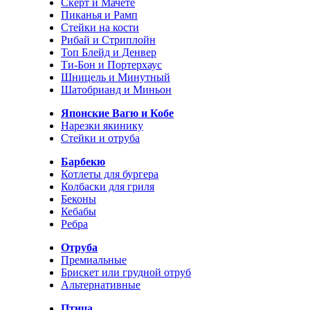
Скерт и Мачете
Пиканья и Рамп
Стейки на кости
Рибай и Стриплойн
Топ Блейд и Денвер
Ти-Бон и Портерхаус
Шницель и Минутный
Шатобрианд и Миньон
Японские Вагю и Кобе
Нарезки якинику
Стейки и отруба
Барбекю
Котлеты для бургера
Колбаски для гриля
Беконы
Кебабы
Ребра
Отруба
Премиальные
Брискет или грудной отруб
Альтернативные
Птица