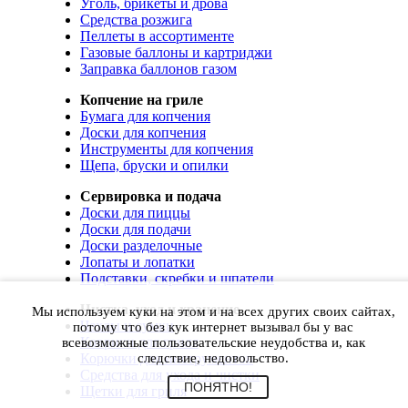
Уголь, брикеты и дрова
Средства розжига
Пеллеты в ассортименте
Газовые баллоны и картриджи
Заправка баллонов газом
Копчение на гриле
Бумага для копчения
Доски для копчения
Инструменты для копчения
Щепа, бруски и опилки
Сервировка и подача
Доски для пиццы
Доски для подачи
Доски разделочные
Лопаты и лопатки
Подставки, скребки и шпатели
Чистка, уход и хранение
Мы используем куки на этом и на всех других своих сайтах,
Чехлы и сумки
потому что без кук интернет вызывал бы у вас
Коврики для гриля
всевозможные пользовательские неудобства и, как
Корючки для инструментов
следствие, недовольство.
Средства для ухода и чистки
ПОНЯТНО!
Щетки для гриля