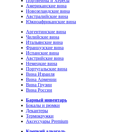
Портвейны и Хересы
Американские вина
Новозеландские вина
Австралийские вина
Южноафриканские вина
Аргентинские вина
Чилийские вина
Итальянские вина
Французские вина
Испанские вина
Австрийские вина
Немецкие вина
Португальские вина
Вина Израиля
Вина Армении
Вина Грузии
Вина России
Барный инвентарь
Бокалы и рюмки
Декантеры
Термокружки
Аксессуары Premium
Крепкий алкоголь