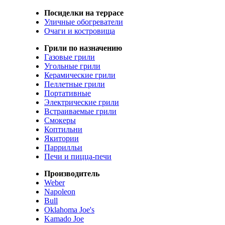
Посиделки на террасе
Уличные обогреватели
Очаги и костровища
Грили по назначению
Газовые грили
Угольные грили
Керамические грили
Пеллетные грили
Портативные
Электрические грили
Встраиваемые грили
Смокеры
Коптильни
Якитории
Паррилльи
Печи и пицца-печи
Производитель
Weber
Napoleon
Bull
Oklahoma Joe's
Kamado Joe