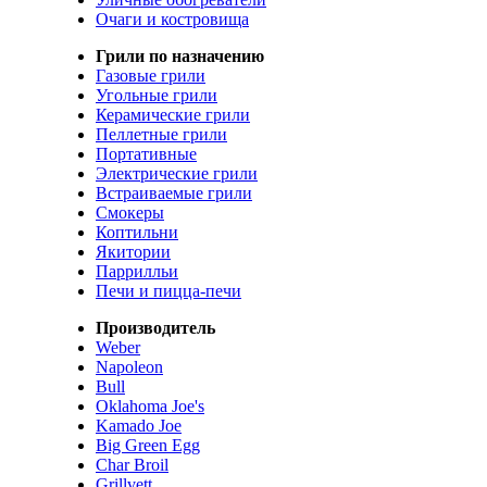
Очаги и костровища
Грили по назначению
Газовые грили
Угольные грили
Керамические грили
Пеллетные грили
Портативные
Электрические грили
Встраиваемые грили
Смокеры
Коптильни
Якитории
Паррилльи
Печи и пицца-печи
Производитель
Weber
Napoleon
Bull
Oklahoma Joe's
Kamado Joe
Big Green Egg
Char Broil
Grillvett