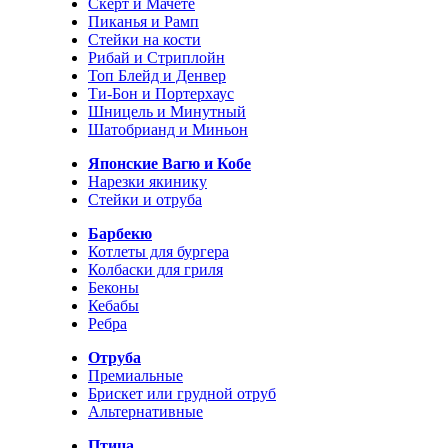
Скерт и Мачете
Пиканья и Рамп
Стейки на кости
Рибай и Стриплойн
Топ Блейд и Денвер
Ти-Бон и Портерхаус
Шницель и Минутный
Шатобрианд и Миньон
Японские Вагю и Кобе
Нарезки якинику
Стейки и отруба
Барбекю
Котлеты для бургера
Колбаски для гриля
Беконы
Кебабы
Ребра
Отруба
Премиальные
Брискет или грудной отруб
Альтернативные
Птица