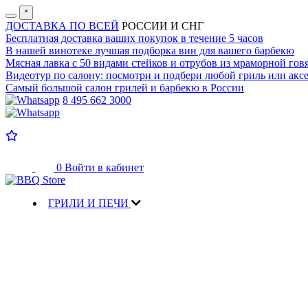
˟
ДОСТАВКА ПО ВСЕЙ
РОССИИ И СНГ
Бесплатная доставка
ваших покупок в течение 5 часов
В нашей винотеке лучшая
подборка вин для вашего барбекю
Мясная лавка с
50 видами стейков и отрубов
из мраморной гов
Видеотур по салону:
посмотри и подбери любой гриль или аксе
Самый большой салон
грилей и барбекю в России
8 495 662 3000
0
Войти в кабинет
ГРИЛИ И ПЕЧИ