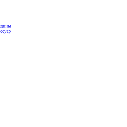
ядины
ссуар