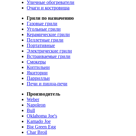
Уличные обогреватели
Очаги и костровища
Грили по назначению
Газовые грили
Угольные грили
Керамические грили
Пеллетные грили
Портативные
Электрические грили
Встраиваемые грили
Смокеры
Коптильни
Якитории
Паррилльи
Печи и пицца-печи
Производитель
Weber
Napoleon
Bull
Oklahoma Joe's
Kamado Joe
Big Green Egg
Char Broil