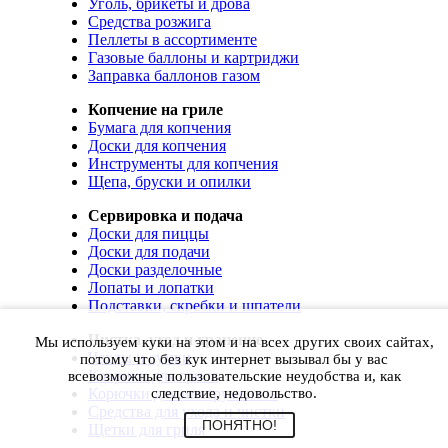
Уголь, брикеты и дрова
Средства розжига
Пеллеты в ассортименте
Газовые баллоны и картриджи
Заправка баллонов газом
Копчение на гриле
Бумага для копчения
Доски для копчения
Инструменты для копчения
Щепа, бруски и опилки
Сервировка и подача
Доски для пиццы
Доски для подачи
Доски разделочные
Лопаты и лопатки
Подставки, скребки и шпатели
Чистка, уход и хранение
Мы используем куки на этом и на всех других своих сайтах,
Чехлы и сумки
потому что без кук интернет вызывал бы у вас
Коврики для гриля
всевозможные пользовательские неудобства и, как
Корючки для инструментов
следствие, недовольство.
Средства для ухода и чистки
ПОНЯТНО!
Щетки для гриля