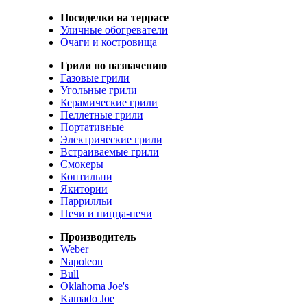
Посиделки на террасе
Уличные обогреватели
Очаги и костровища
Грили по назначению
Газовые грили
Угольные грили
Керамические грили
Пеллетные грили
Портативные
Электрические грили
Встраиваемые грили
Смокеры
Коптильни
Якитории
Паррилльи
Печи и пицца-печи
Производитель
Weber
Napoleon
Bull
Oklahoma Joe's
Kamado Joe