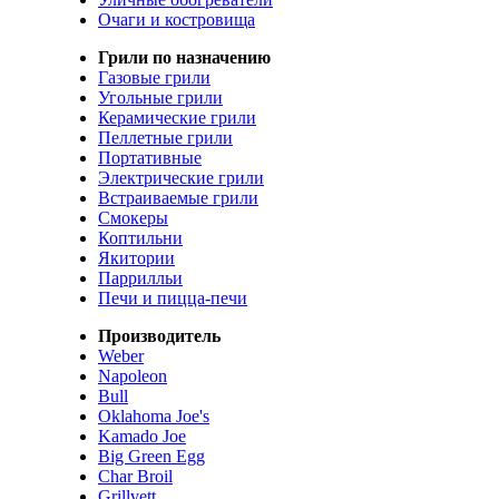
Очаги и костровища
Грили по назначению
Газовые грили
Угольные грили
Керамические грили
Пеллетные грили
Портативные
Электрические грили
Встраиваемые грили
Смокеры
Коптильни
Якитории
Паррилльи
Печи и пицца-печи
Производитель
Weber
Napoleon
Bull
Oklahoma Joe's
Kamado Joe
Big Green Egg
Char Broil
Grillvett