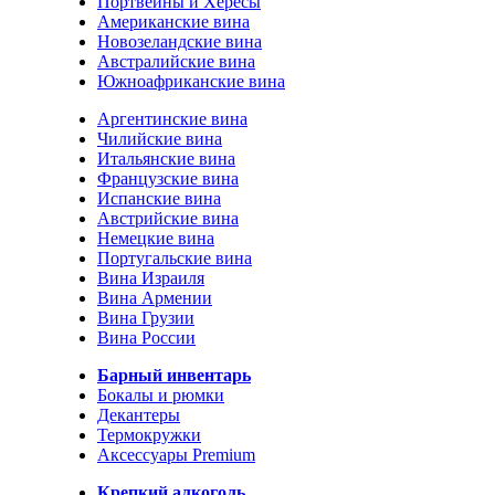
Портвейны и Хересы
Американские вина
Новозеландские вина
Австралийские вина
Южноафриканские вина
Аргентинские вина
Чилийские вина
Итальянские вина
Французские вина
Испанские вина
Австрийские вина
Немецкие вина
Португальские вина
Вина Израиля
Вина Армении
Вина Грузии
Вина России
Барный инвентарь
Бокалы и рюмки
Декантеры
Термокружки
Аксессуары Premium
Крепкий алкоголь