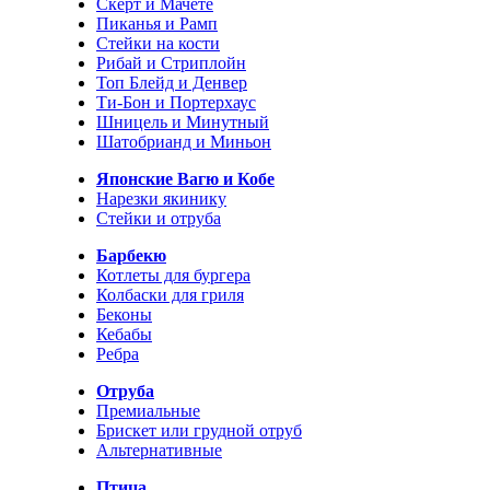
Скерт и Мачете
Пиканья и Рамп
Стейки на кости
Рибай и Стриплойн
Топ Блейд и Денвер
Ти-Бон и Портерхаус
Шницель и Минутный
Шатобрианд и Миньон
Японские Вагю и Кобе
Нарезки якинику
Стейки и отруба
Барбекю
Котлеты для бургера
Колбаски для гриля
Беконы
Кебабы
Ребра
Отруба
Премиальные
Брискет или грудной отруб
Альтернативные
Птица