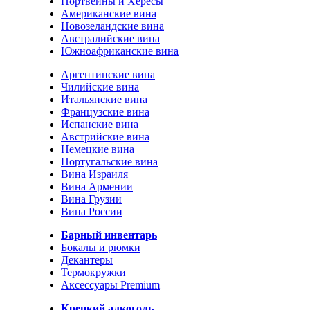
Портвейны и Хересы
Американские вина
Новозеландские вина
Австралийские вина
Южноафриканские вина
Аргентинские вина
Чилийские вина
Итальянские вина
Французские вина
Испанские вина
Австрийские вина
Немецкие вина
Португальские вина
Вина Израиля
Вина Армении
Вина Грузии
Вина России
Барный инвентарь
Бокалы и рюмки
Декантеры
Термокружки
Аксессуары Premium
Крепкий алкоголь