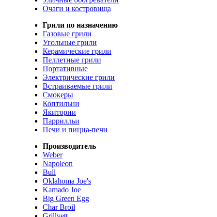
Очаги и костровища
Грили по назначению
Газовые грили
Угольные грили
Керамические грили
Пеллетные грили
Портативные
Электрические грили
Встраиваемые грили
Смокеры
Коптильни
Якитории
Паррилльи
Печи и пицца-печи
Производитель
Weber
Napoleon
Bull
Oklahoma Joe's
Kamado Joe
Big Green Egg
Char Broil
Grillvett