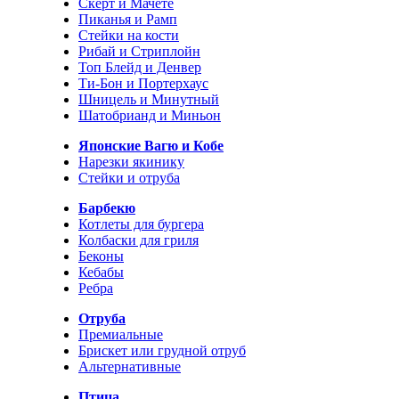
Скерт и Мачете
Пиканья и Рамп
Стейки на кости
Рибай и Стриплойн
Топ Блейд и Денвер
Ти-Бон и Портерхаус
Шницель и Минутный
Шатобрианд и Миньон
Японские Вагю и Кобе
Нарезки якинику
Стейки и отруба
Барбекю
Котлеты для бургера
Колбаски для гриля
Беконы
Кебабы
Ребра
Отруба
Премиальные
Брискет или грудной отруб
Альтернативные
Птица