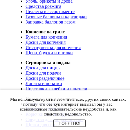
Уголь, брикеты и дрова
Средства розжига
Пеллеты в ассортименте
Газовые баллоны и картриджи
Заправка баллонов газом
Копчение на гриле
Бумага для копчения
Доски для копчения
Инструменты для копчения
Щепа, бруски и опилки
Сервировка и подача
Доски для пиццы
Доски для подачи
Доски разделочные
Лопаты и лопатки
Подставки, скребки и шпатели
Чистка, уход и хранение
Мы используем куки на этом и на всех других своих сайтах,
Чехлы и сумки
потому что без кук интернет вызывал бы у вас
Коврики для гриля
всевозможные пользовательские неудобства и, как
Корючки для инструментов
следствие, недовольство.
Средства для ухода и чистки
ПОНЯТНО!
Щетки для гриля