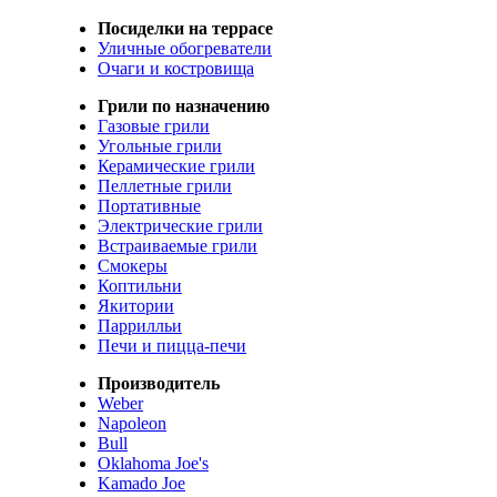
Посиделки на террасе
Уличные обогреватели
Очаги и костровища
Грили по назначению
Газовые грили
Угольные грили
Керамические грили
Пеллетные грили
Портативные
Электрические грили
Встраиваемые грили
Смокеры
Коптильни
Якитории
Паррилльи
Печи и пицца-печи
Производитель
Weber
Napoleon
Bull
Oklahoma Joe's
Kamado Joe