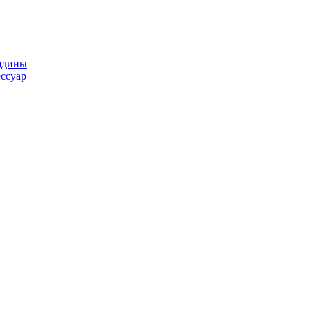
ядины
ссуар