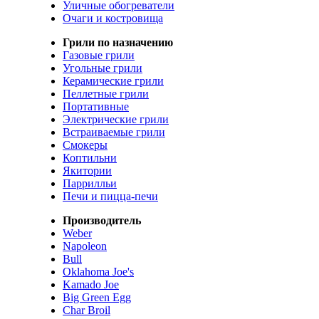
Уличные обогреватели
Очаги и костровища
Грили по назначению
Газовые грили
Угольные грили
Керамические грили
Пеллетные грили
Портативные
Электрические грили
Встраиваемые грили
Смокеры
Коптильни
Якитории
Паррилльи
Печи и пицца-печи
Производитель
Weber
Napoleon
Bull
Oklahoma Joe's
Kamado Joe
Big Green Egg
Char Broil