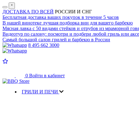
˟
ДОСТАВКА ПО ВСЕЙ
РОССИИ И СНГ
Бесплатная доставка
ваших покупок в течение 5 часов
В нашей винотеке лучшая
подборка вин для вашего барбекю
Мясная лавка с
50 видами стейков и отрубов
из мраморной гов
Видеотур по салону:
посмотри и подбери любой гриль или аксе
Самый большой салон
грилей и барбекю в России
8 495 662 3000
0
Войти в кабинет
ГРИЛИ И ПЕЧИ