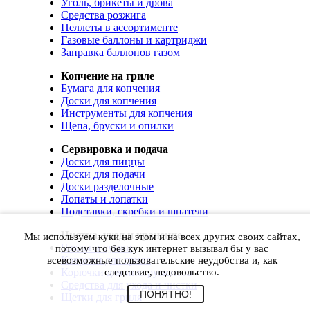
Уголь, брикеты и дрова
Средства розжига
Пеллеты в ассортименте
Газовые баллоны и картриджи
Заправка баллонов газом
Копчение на гриле
Бумага для копчения
Доски для копчения
Инструменты для копчения
Щепа, бруски и опилки
Сервировка и подача
Доски для пиццы
Доски для подачи
Доски разделочные
Лопаты и лопатки
Подставки, скребки и шпатели
Чистка, уход и хранение
Мы используем куки на этом и на всех других своих сайтах,
Чехлы и сумки
потому что без кук интернет вызывал бы у вас
Коврики для гриля
всевозможные пользовательские неудобства и, как
Корючки для инструментов
следствие, недовольство.
Средства для ухода и чистки
ПОНЯТНО!
Щетки для гриля