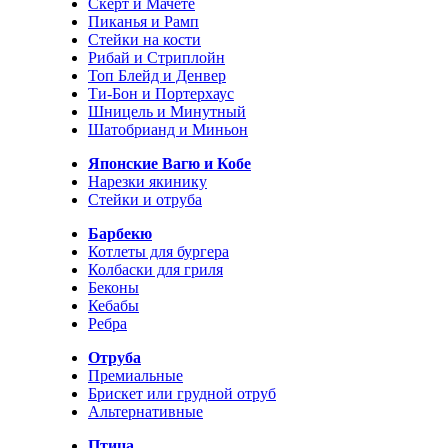
Скерт и Мачете
Пиканья и Рамп
Стейки на кости
Рибай и Стриплойн
Топ Блейд и Денвер
Ти-Бон и Портерхаус
Шницель и Минутный
Шатобрианд и Миньон
Японские Вагю и Кобе
Нарезки якинику
Стейки и отруба
Барбекю
Котлеты для бургера
Колбаски для гриля
Беконы
Кебабы
Ребра
Отруба
Премиальные
Брискет или грудной отруб
Альтернативные
Птица