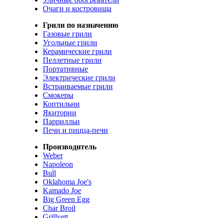
Очаги и костровища
Грили по назначению
Газовые грили
Угольные грили
Керамические грили
Пеллетные грили
Портативные
Электрические грили
Встраиваемые грили
Смокеры
Коптильни
Якитории
Паррилльи
Печи и пицца-печи
Производитель
Weber
Napoleon
Bull
Oklahoma Joe's
Kamado Joe
Big Green Egg
Char Broil
Grillvett