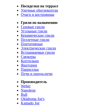
Посиделки на террасе
Уличные обогреватели
Очаги и костровища
Грили по назначению
Газовые грили
Угольные грили
Керамические грили
Пеллетные грили
Портативные
Электрические грили
Встраиваемые грили
Смокеры
Коптильни
Якитории
Паррилльи
Печи и пицца-печи
Производитель
Weber
Napoleon
Bull
Oklahoma Joe's
Kamado Joe