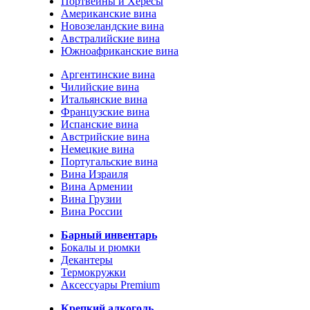
Портвейны и Хересы
Американские вина
Новозеландские вина
Австралийские вина
Южноафриканские вина
Аргентинские вина
Чилийские вина
Итальянские вина
Французские вина
Испанские вина
Австрийские вина
Немецкие вина
Португальские вина
Вина Израиля
Вина Армении
Вина Грузии
Вина России
Барный инвентарь
Бокалы и рюмки
Декантеры
Термокружки
Аксессуары Premium
Крепкий алкоголь