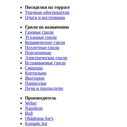
Посиделки на террасе
Уличные обогреватели
Очаги и костровища
Грили по назначению
Газовые грили
Угольные грили
Керамические грили
Пеллетные грили
Портативные
Электрические грили
Встраиваемые грили
Смокеры
Коптильни
Якитории
Паррилльи
Печи и пицца-печи
Производитель
Weber
Napoleon
Bull
Oklahoma Joe's
Kamado Joe