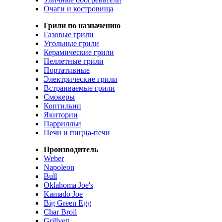
Очаги и костровища
Грили по назначению
Газовые грили
Угольные грили
Керамические грили
Пеллетные грили
Портативные
Электрические грили
Встраиваемые грили
Смокеры
Коптильни
Якитории
Паррилльи
Печи и пицца-печи
Производитель
Weber
Napoleon
Bull
Oklahoma Joe's
Kamado Joe
Big Green Egg
Char Broil
Grillvett