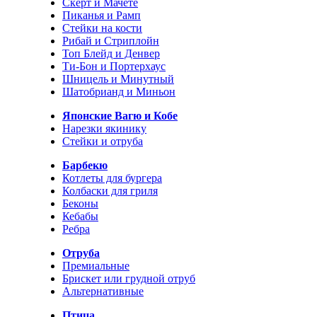
Скерт и Мачете
Пиканья и Рамп
Стейки на кости
Рибай и Стриплойн
Топ Блейд и Денвер
Ти-Бон и Портерхаус
Шницель и Минутный
Шатобрианд и Миньон
Японские Вагю и Кобе
Нарезки якинику
Стейки и отруба
Барбекю
Котлеты для бургера
Колбаски для гриля
Беконы
Кебабы
Ребра
Отруба
Премиальные
Брискет или грудной отруб
Альтернативные
Птица