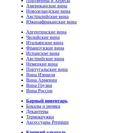
Портвейны и Хересы
Американские вина
Новозеландские вина
Австралийские вина
Южноафриканские вина
Аргентинские вина
Чилийские вина
Итальянские вина
Французские вина
Испанские вина
Австрийские вина
Немецкие вина
Португальские вина
Вина Израиля
Вина Армении
Вина Грузии
Вина России
Барный инвентарь
Бокалы и рюмки
Декантеры
Термокружки
Аксессуары Premium
Крепкий алкоголь