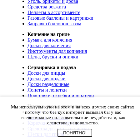
Уголь, брикеты и дрова
Средства розжига
Пеллеты в ассортименте
Газовые баллоны и картриджи
Заправка баллонов газом
Копчение на гриле
Бумага для копчения
Доски для копчения
Инструменты для копчения
Щепа, бруски и опилки
Сервировка и подача
Доски для пиццы
Доски для подачи
Доски разделочные
Лопаты и лопатки
Подставки, скребки и шпатели
Чистка, уход и хранение
Мы используем куки на этом и на всех других своих сайтах,
Чехлы и сумки
потому что без кук интернет вызывал бы у вас
Коврики для гриля
всевозможные пользовательские неудобства и, как
Корючки для инструментов
следствие, недовольство.
Средства для ухода и чистки
ПОНЯТНО!
Щетки для гриля