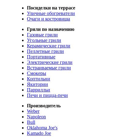
Посиделки на террасе
Уличные обогреватели
Очаги и костровища
Грили по назначению
Газовые грили
Угольные грили
Керамические грили
Пеллетные грили
Портативные
Электрические грили
Встраиваемые грили
Смокеры
Коптильни
Якитории
Паррилльи
Печи и пицца-печи
Производитель
Weber
Napoleon
Bull
Oklahoma Joe's
Kamado Joe