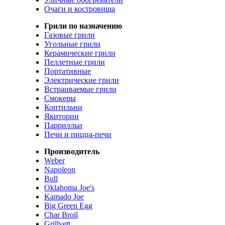
Очаги и костровища
Грили по назначению
Газовые грили
Угольные грили
Керамические грили
Пеллетные грили
Портативные
Электрические грили
Встраиваемые грили
Смокеры
Коптильни
Якитории
Паррилльи
Печи и пицца-печи
Производитель
Weber
Napoleon
Bull
Oklahoma Joe's
Kamado Joe
Big Green Egg
Char Broil
Grillvett