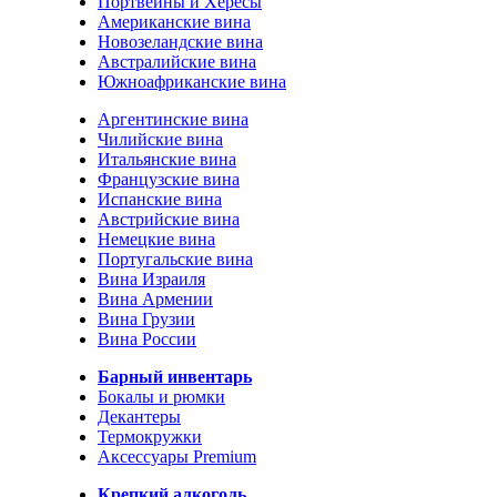
Портвейны и Хересы
Американские вина
Новозеландские вина
Австралийские вина
Южноафриканские вина
Аргентинские вина
Чилийские вина
Итальянские вина
Французские вина
Испанские вина
Австрийские вина
Немецкие вина
Португальские вина
Вина Израиля
Вина Армении
Вина Грузии
Вина России
Барный инвентарь
Бокалы и рюмки
Декантеры
Термокружки
Аксессуары Premium
Крепкий алкоголь