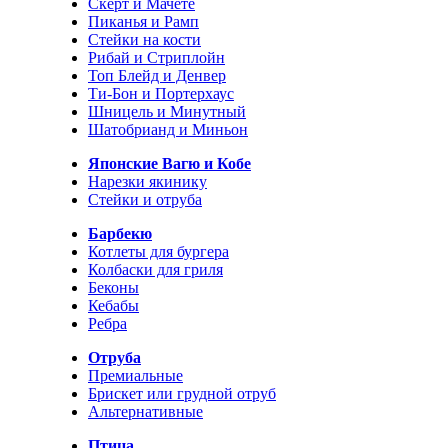
Скерт и Мачете
Пиканья и Рамп
Стейки на кости
Рибай и Стриплойн
Топ Блейд и Денвер
Ти-Бон и Портерхаус
Шницель и Минутный
Шатобрианд и Миньон
Японские Вагю и Кобе
Нарезки якинику
Стейки и отруба
Барбекю
Котлеты для бургера
Колбаски для гриля
Беконы
Кебабы
Ребра
Отруба
Премиальные
Брискет или грудной отруб
Альтернативные
Птица