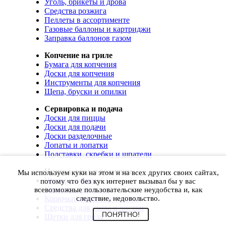
Уголь, брикеты и дрова
Средства розжига
Пеллеты в ассортименте
Газовые баллоны и картриджи
Заправка баллонов газом
Копчение на гриле
Бумага для копчения
Доски для копчения
Инструменты для копчения
Щепа, бруски и опилки
Сервировка и подача
Доски для пиццы
Доски для подачи
Доски разделочные
Лопаты и лопатки
Подставки, скребки и шпатели
Чистка, уход и хранение
Мы используем куки на этом и на всех других своих сайтах,
Чехлы и сумки
потому что без кук интернет вызывал бы у вас
Коврики для гриля
всевозможные пользовательские неудобства и, как
Корючки для инструментов
следствие, недовольство.
Средства для ухода и чистки
ПОНЯТНО!
Щетки для гриля