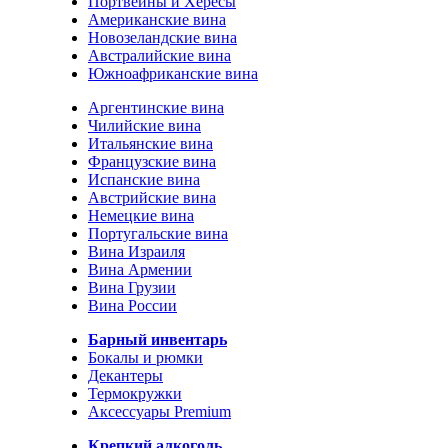
Портвейны и Хересы
Американские вина
Новозеландские вина
Австралийские вина
Южноафриканские вина
Аргентинские вина
Чилийские вина
Итальянские вина
Французские вина
Испанские вина
Австрийские вина
Немецкие вина
Португальские вина
Вина Израиля
Вина Армении
Вина Грузии
Вина России
Барный инвентарь
Бокалы и рюмки
Декантеры
Термокружки
Аксессуары Premium
Крепкий алкоголь