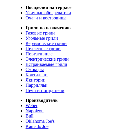
Посиделки на террасе
Уличные обогреватели
Очаги и костровища
Грили по назначению
Газовые грили
Угольные грили
Керамические грили
Пеллетные грили
Портативные
Электрические грили
Встраиваемые грили
Смокеры
Коптильни
Якитории
Паррилльи
Печи и пицца-печи
Производитель
Weber
Napoleon
Bull
Oklahoma Joe's
Kamado Joe