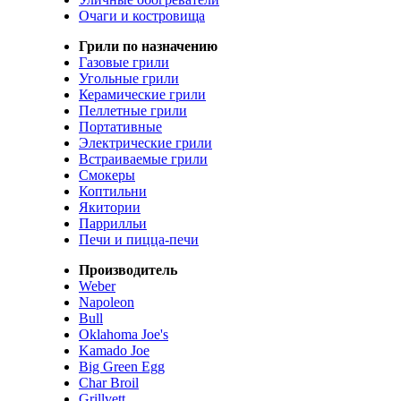
Очаги и костровища
Грили по назначению
Газовые грили
Угольные грили
Керамические грили
Пеллетные грили
Портативные
Электрические грили
Встраиваемые грили
Смокеры
Коптильни
Якитории
Паррилльи
Печи и пицца-печи
Производитель
Weber
Napoleon
Bull
Oklahoma Joe's
Kamado Joe
Big Green Egg
Char Broil
Grillvett