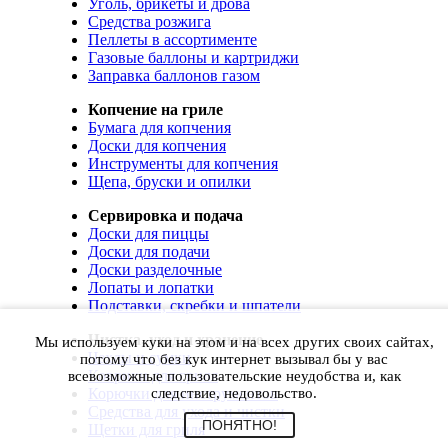
Уголь, брикеты и дрова
Средства розжига
Пеллеты в ассортименте
Газовые баллоны и картриджи
Заправка баллонов газом
Копчение на гриле
Бумага для копчения
Доски для копчения
Инструменты для копчения
Щепа, бруски и опилки
Сервировка и подача
Доски для пиццы
Доски для подачи
Доски разделочные
Лопаты и лопатки
Подставки, скребки и шпатели
Чистка, уход и хранение
Мы используем куки на этом и на всех других своих сайтах,
Чехлы и сумки
потому что без кук интернет вызывал бы у вас
Коврики для гриля
всевозможные пользовательские неудобства и, как
Корючки для инструментов
следствие, недовольство.
Средства для ухода и чистки
ПОНЯТНО!
Щетки для гриля