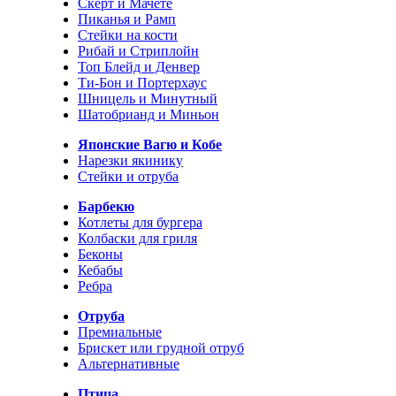
Скерт и Мачете
Пиканья и Рамп
Стейки на кости
Рибай и Стриплойн
Топ Блейд и Денвер
Ти-Бон и Портерхаус
Шницель и Минутный
Шатобрианд и Миньон
Японские Вагю и Кобе
Нарезки якинику
Стейки и отруба
Барбекю
Котлеты для бургера
Колбаски для гриля
Беконы
Кебабы
Ребра
Отруба
Премиальные
Брискет или грудной отруб
Альтернативные
Птица