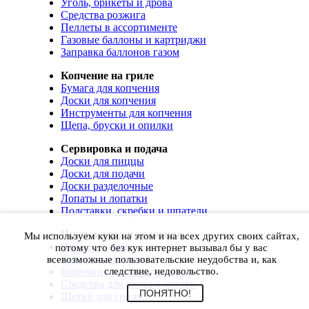
Уголь, брикеты и дрова
Средства розжига
Пеллеты в ассортименте
Газовые баллоны и картриджи
Заправка баллонов газом
Копчение на гриле
Бумага для копчения
Доски для копчения
Инструменты для копчения
Щепа, бруски и опилки
Сервировка и подача
Доски для пиццы
Доски для подачи
Доски разделочные
Лопаты и лопатки
Подставки, скребки и шпатели
Чистка, уход и хранение
Мы используем куки на этом и на всех других своих сайтах,
Чехлы и сумки
потому что без кук интернет вызывал бы у вас
Коврики для гриля
всевозможные пользовательские неудобства и, как
Корючки для инструментов
следствие, недовольство.
Средства для ухода и чистки
ПОНЯТНО!
Щетки для гриля