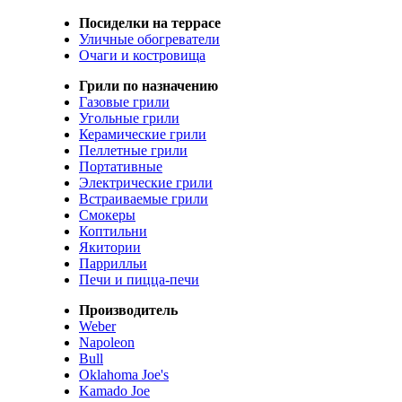
Посиделки на террасе
Уличные обогреватели
Очаги и костровища
Грили по назначению
Газовые грили
Угольные грили
Керамические грили
Пеллетные грили
Портативные
Электрические грили
Встраиваемые грили
Смокеры
Коптильни
Якитории
Паррилльи
Печи и пицца-печи
Производитель
Weber
Napoleon
Bull
Oklahoma Joe's
Kamado Joe