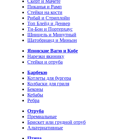
Скерт и Мачете
Пиканья и Рамп
Стейки на кости
Рибай и Стриплойн
Топ Блейд и Денвер
Ти-Бон и Портерхаус
Шницель и Минутный
Шатобрианд и Миньон
Японские Вагю и Кобе
Нарезки якинику
Стейки и отруба
Барбекю
Котлеты для бургера
Колбаски для гриля
Беконы
Кебабы
Ребра
Отруба
Премиальные
Брискет или грудной отруб
Альтернативные
Птица