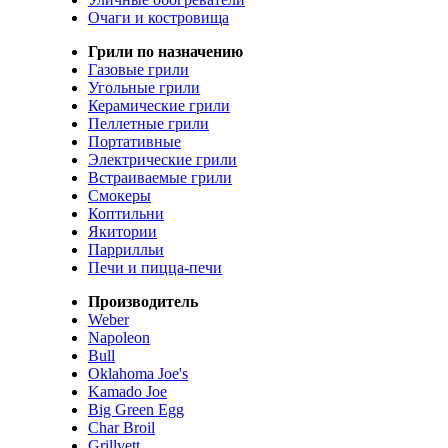
Очаги и костровища
Грили по назначению
Газовые грили
Угольные грили
Керамические грили
Пеллетные грили
Портативные
Электрические грили
Встраиваемые грили
Смокеры
Коптильни
Якитории
Паррилльи
Печи и пицца-печи
Производитель
Weber
Napoleon
Bull
Oklahoma Joe's
Kamado Joe
Big Green Egg
Char Broil
Grillvett