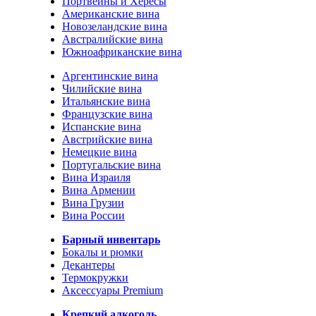
Портвейны и Хересы
Американские вина
Новозеландские вина
Австралийские вина
Южноафриканские вина
Аргентинские вина
Чилийские вина
Итальянские вина
Французские вина
Испанские вина
Австрийские вина
Немецкие вина
Португальские вина
Вина Израиля
Вина Армении
Вина Грузии
Вина России
Барный инвентарь
Бокалы и рюмки
Декантеры
Термокружки
Аксессуары Premium
Крепкий алкоголь