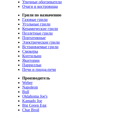
Уличные обогреватели
Очаги и костровища
Грили по назначению
Газовые грили
Угольные грили
Керамические грили
Пеллетные грили
Портативные
Электрические грили
Встраиваемые грили
Смокеры
Коптильни
Якитории
Паррилльи
Печи и пицца-печи
Производитель
Weber
Napoleon
Bull
Oklahoma Joe's
Kamado Joe
Big Green Egg
Char Broil