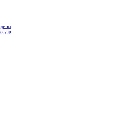
ядины
ссуар