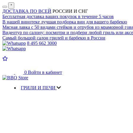
˟
ДОСТАВКА ПО ВСЕЙ
РОССИИ И СНГ
Бесплатная доставка
ваших покупок в течение 5 часов
В нашей винотеке лучшая
подборка вин для вашего барбекю
Мясная лавка с
50 видами стейков и отрубов
из мраморной гов
Видеотур по салону:
посмотри и подбери любой гриль или аксе
Самый большой салон
грилей и барбекю в России
8 495 662 3000
0
Войти в кабинет
ГРИЛИ И ПЕЧИ