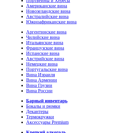
Портвейны и Хересы
Американские вина
Новозеландские вина
Австралийские вина
Южноафриканские вина
Аргентинские вина
Чилийские вина
Итальянские вина
Французские вина
Испанские вина
Австрийские вина
Немецкие вина
Португальские вина
Вина Израиля
Вина Армении
Вина Грузии
Вина России
Барный инвентарь
Бокалы и рюмки
Декантеры
Термокружки
Аксессуары Premium
Крепкий алкоголь