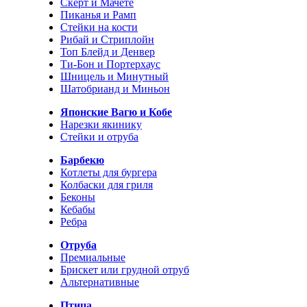
Скерт и Мачете
Пиканья и Рамп
Стейки на кости
Рибай и Стриплойн
Топ Блейд и Денвер
Ти-Бон и Портерхаус
Шницель и Минутный
Шатобрианд и Миньон
Японские Вагю и Кобе
Нарезки якинику
Стейки и отруба
Барбекю
Котлеты для бургера
Колбаски для гриля
Беконы
Кебабы
Ребра
Отруба
Премиальные
Брискет или грудной отруб
Альтернативные
Птица