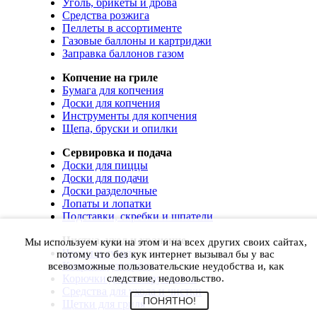
Уголь, брикеты и дрова
Средства розжига
Пеллеты в ассортименте
Газовые баллоны и картриджи
Заправка баллонов газом
Копчение на гриле
Бумага для копчения
Доски для копчения
Инструменты для копчения
Щепа, бруски и опилки
Сервировка и подача
Доски для пиццы
Доски для подачи
Доски разделочные
Лопаты и лопатки
Подставки, скребки и шпатели
Чистка, уход и хранение
Мы используем куки на этом и на всех других своих сайтах,
Чехлы и сумки
потому что без кук интернет вызывал бы у вас
Коврики для гриля
всевозможные пользовательские неудобства и, как
Корючки для инструментов
следствие, недовольство.
Средства для ухода и чистки
ПОНЯТНО!
Щетки для гриля