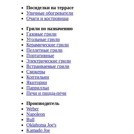
Посиделки на террасе
Уличные обогреватели
Очаги и костровища
Грили по назначению
Газовые грили
Угольные грили
Керамические грили
Пеллетные грили
Портативные
Электрические грили
Встраиваемые грили
Смокеры
Коптильни
Якитории
Паррилльи
Печи и пицца-печи
Производитель
Weber
Napoleon
Bull
Oklahoma Joe's
Kamado Joe