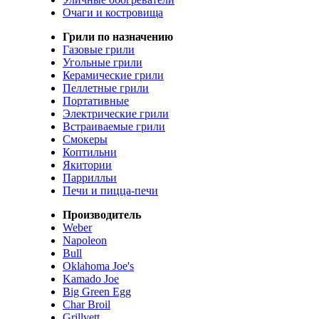
Очаги и костровища
Грили по назначению
Газовые грили
Угольные грили
Керамические грили
Пеллетные грили
Портативные
Электрические грили
Встраиваемые грили
Смокеры
Коптильни
Якитории
Паррилльи
Печи и пицца-печи
Производитель
Weber
Napoleon
Bull
Oklahoma Joe's
Kamado Joe
Big Green Egg
Char Broil
Grillvett