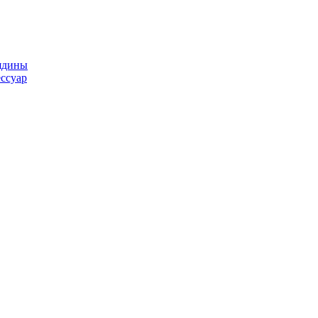
ядины
ссуар