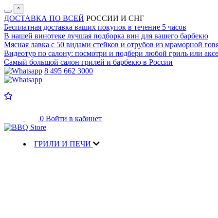
˟
ДОСТАВКА ПО ВСЕЙ
РОССИИ И СНГ
Бесплатная доставка
ваших покупок в течение 5 часов
В нашей винотеке лучшая
подборка вин для вашего барбекю
Мясная лавка с
50 видами стейков и отрубов
из мраморной гов
Видеотур по салону:
посмотри и подбери любой гриль или аксе
Самый большой салон
грилей и барбекю в России
8 495 662 3000
0
Войти в кабинет
ГРИЛИ И ПЕЧИ