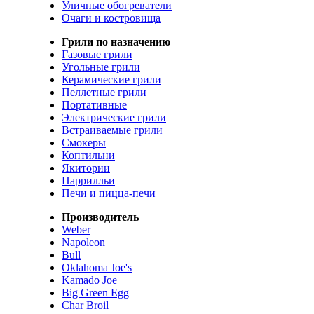
Уличные обогреватели
Очаги и костровища
Грили по назначению
Газовые грили
Угольные грили
Керамические грили
Пеллетные грили
Портативные
Электрические грили
Встраиваемые грили
Смокеры
Коптильни
Якитории
Паррилльи
Печи и пицца-печи
Производитель
Weber
Napoleon
Bull
Oklahoma Joe's
Kamado Joe
Big Green Egg
Char Broil