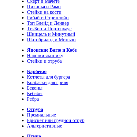
Скерт и Мачете
Пиканья и Рамп
Стейки на кости
Рибай и Стриплойн
Топ Блейд и Денвер
Ти-Бон и Портерхаус
Шницель и Минутный
Шатобрианд и Миньон
Японские Вагю и Кобе
Нарезки якинику
Стейки и отруба
Барбекю
Котлеты для бургера
Колбаски для гриля
Беконы
Кебабы
Ребра
Отруба
Премиальные
Брискет или грудной отруб
Альтернативные
Птица