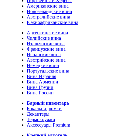
Портвейны и Хересы
Американские вина
Новозеландские вина
Австралийские вина
Южноафриканские вина
Аргентинские вина
Чилийские вина
Итальянские вина
Французские вина
Испанские вина
Австрийские вина
Немецкие вина
Португальские вина
Вина Израиля
Вина Армении
Вина Грузии
Вина России
Барный инвентарь
Бокалы и рюмки
Декантеры
Термокружки
Аксессуары Premium
Крепкий алкоголь