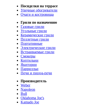
Посиделки на террасе
Уличные обогреватели
Очаги и костровища
Грили по назначению
Газовые грили
Угольные грили
Керамические грили
Пеллетные грили
Портативные
Электрические грили
Встраиваемые грили
Смокеры
Коптильни
Якитории
Паррилльи
Печи и пицца-печи
Производитель
Weber
Napoleon
Bull
Oklahoma Joe's
Kamado Joe