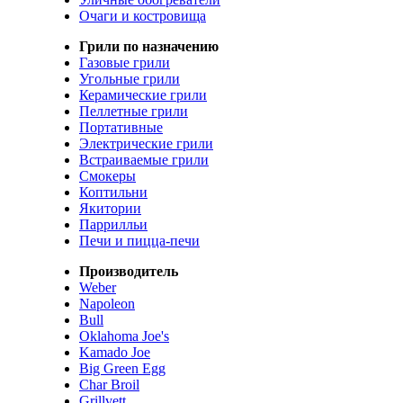
Очаги и костровища
Грили по назначению
Газовые грили
Угольные грили
Керамические грили
Пеллетные грили
Портативные
Электрические грили
Встраиваемые грили
Смокеры
Коптильни
Якитории
Паррилльи
Печи и пицца-печи
Производитель
Weber
Napoleon
Bull
Oklahoma Joe's
Kamado Joe
Big Green Egg
Char Broil
Grillvett