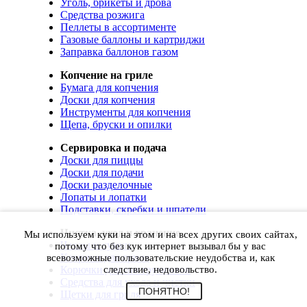
Уголь, брикеты и дрова
Средства розжига
Пеллеты в ассортименте
Газовые баллоны и картриджи
Заправка баллонов газом
Копчение на гриле
Бумага для копчения
Доски для копчения
Инструменты для копчения
Щепа, бруски и опилки
Сервировка и подача
Доски для пиццы
Доски для подачи
Доски разделочные
Лопаты и лопатки
Подставки, скребки и шпатели
Чистка, уход и хранение
Мы используем куки на этом и на всех других своих сайтах,
Чехлы и сумки
потому что без кук интернет вызывал бы у вас
Коврики для гриля
всевозможные пользовательские неудобства и, как
Корючки для инструментов
следствие, недовольство.
Средства для ухода и чистки
ПОНЯТНО!
Щетки для гриля