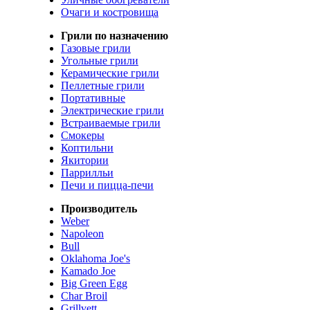
Очаги и костровища
Грили по назначению
Газовые грили
Угольные грили
Керамические грили
Пеллетные грили
Портативные
Электрические грили
Встраиваемые грили
Смокеры
Коптильни
Якитории
Паррилльи
Печи и пицца-печи
Производитель
Weber
Napoleon
Bull
Oklahoma Joe's
Kamado Joe
Big Green Egg
Char Broil
Grillvett