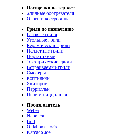
Посиделки на террасе
Уличные обогреватели
Очаги и костровища
Грили по назначению
Газовые грили
Угольные грили
Керамические грили
Пеллетные грили
Портативные
Электрические грили
Встраиваемые грили
Смокеры
Коптильни
Якитории
Паррилльи
Печи и пицца-печи
Производитель
Weber
Napoleon
Bull
Oklahoma Joe's
Kamado Joe