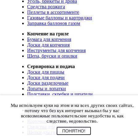
Уголь, брикеты и дрова
Средства розжига
Пеллеты в ассортименте
Газовые баллоны и картриджи
Заправка баллонов газом
Копчение на гриле
Бумага для копчения
Доски для копчения
Инструменты для копчения
Щепа, бруски и опилки
Сервировка и подача
Доски для пиццы
Доски для подачи
Доски разделочные
Лопаты и лопатки
Подставки, скребки и шпатели
Чистка, уход и хранение
Мы используем куки на этом и на всех других своих сайтах,
Чехлы и сумки
потому что без кук интернет вызывал бы у вас
Коврики для гриля
всевозможные пользовательские неудобства и, как
Корючки для инструментов
следствие, недовольство.
Средства для ухода и чистки
ПОНЯТНО!
Щетки для гриля