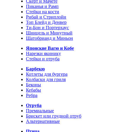
Скерт и Мачете
Пиканья и Рамп
Стейки на кости
Рибай и Стриплойн
Топ Блейд и Денвер
Ти-Бон и Портерхаус
Шницель и Минутный
Шатобрианд и Миньон
Японские Вагю и Кобе
Нарезки якинику
Стейки и отруба
Барбекю
Котлеты для бургера
Колбаски для гриля
Беконы
Кебабы
Ребра
Отруба
Премиальные
Брискет или грудной отруб
Альтернативные
Птица