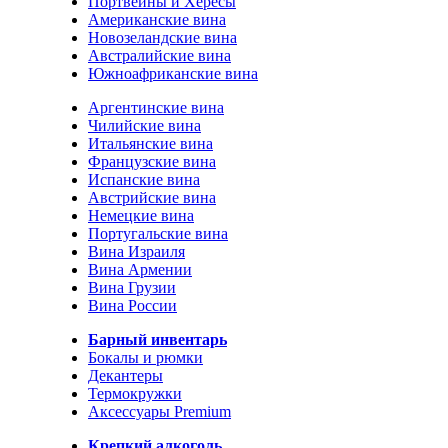
Портвейны и Хересы
Американские вина
Новозеландские вина
Австралийские вина
Южноафриканские вина
Аргентинские вина
Чилийские вина
Итальянские вина
Французские вина
Испанские вина
Австрийские вина
Немецкие вина
Португальские вина
Вина Израиля
Вина Армении
Вина Грузии
Вина России
Барный инвентарь
Бокалы и рюмки
Декантеры
Термокружки
Аксессуары Premium
Крепкий алкоголь