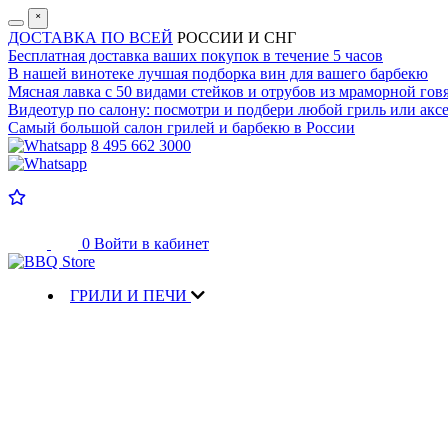
˟
ДОСТАВКА ПО ВСЕЙ
РОССИИ И СНГ
Бесплатная доставка
ваших покупок в течение 5 часов
В нашей винотеке лучшая
подборка вин для вашего барбекю
Мясная лавка с
50 видами стейков и отрубов
из мраморной гов
Видеотур по салону:
посмотри и подбери любой гриль или аксе
Самый большой салон
грилей и барбекю в России
8 495 662 3000
0
Войти в кабинет
ГРИЛИ И ПЕЧИ