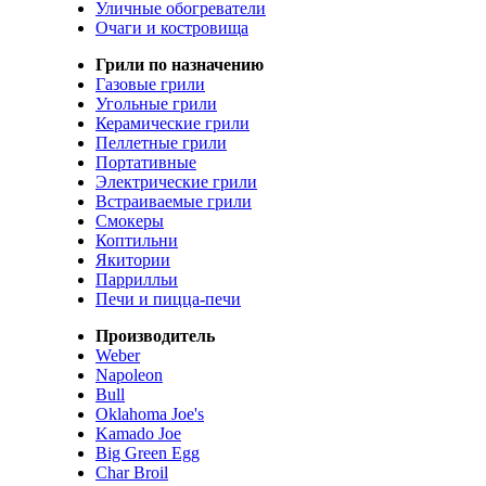
Уличные обогреватели
Очаги и костровища
Грили по назначению
Газовые грили
Угольные грили
Керамические грили
Пеллетные грили
Портативные
Электрические грили
Встраиваемые грили
Смокеры
Коптильни
Якитории
Паррилльи
Печи и пицца-печи
Производитель
Weber
Napoleon
Bull
Oklahoma Joe's
Kamado Joe
Big Green Egg
Char Broil