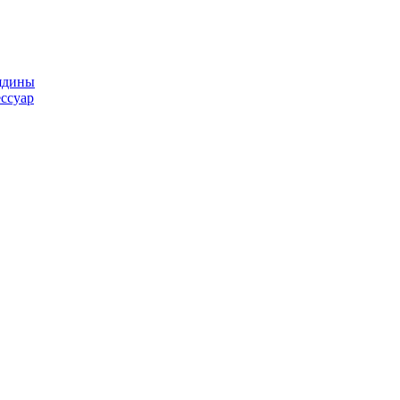
ядины
ссуар