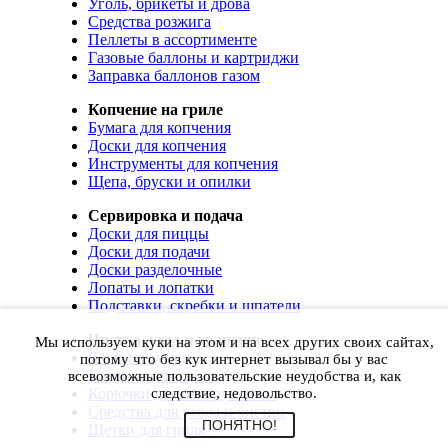
Уголь, брикеты и дрова
Средства розжига
Пеллеты в ассортименте
Газовые баллоны и картриджи
Заправка баллонов газом
Копчение на гриле
Бумага для копчения
Доски для копчения
Инструменты для копчения
Щепа, бруски и опилки
Сервировка и подача
Доски для пиццы
Доски для подачи
Доски разделочные
Лопаты и лопатки
Подставки, скребки и шпатели
Чистка, уход и хранение
Мы используем куки на этом и на всех других своих сайтах,
Чехлы и сумки
потому что без кук интернет вызывал бы у вас
Коврики для гриля
всевозможные пользовательские неудобства и, как
Корючки для инструментов
следствие, недовольство.
Средства для ухода и чистки
ПОНЯТНО!
Щетки для гриля