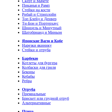
Скерт и Мачете
Пиканья и Рамп
Стейки на кости
Рибай и Стриплойн
Топ Блейд и Денвер
Ти-Бон и Портерхаус
Шницель и Минутный
Шатобрианд и Миньон
Японские Вагю и Кобе
Нарезки якинику
Стейки и отруба
Барбекю
Котлеты для бургера
Колбаски для гриля
Беконы
Кебабы
Ребра
Отруба
Премиальные
Брискет или грудной отруб
Альтернативные
Птица