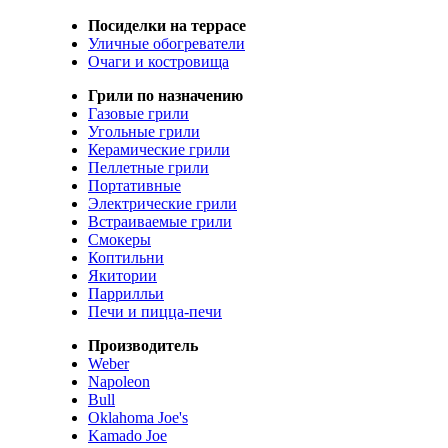
Посиделки на террасе
Уличные обогреватели
Очаги и костровища
Грили по назначению
Газовые грили
Угольные грили
Керамические грили
Пеллетные грили
Портативные
Электрические грили
Встраиваемые грили
Смокеры
Коптильни
Якитории
Паррилльи
Печи и пицца-печи
Производитель
Weber
Napoleon
Bull
Oklahoma Joe's
Kamado Joe