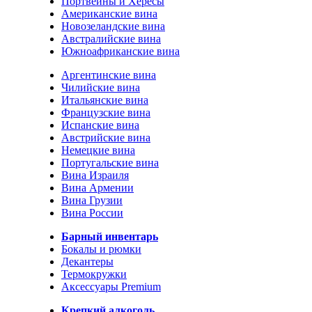
Портвейны и Хересы
Американские вина
Новозеландские вина
Австралийские вина
Южноафриканские вина
Аргентинские вина
Чилийские вина
Итальянские вина
Французские вина
Испанские вина
Австрийские вина
Немецкие вина
Португальские вина
Вина Израиля
Вина Армении
Вина Грузии
Вина России
Барный инвентарь
Бокалы и рюмки
Декантеры
Термокружки
Аксессуары Premium
Крепкий алкоголь