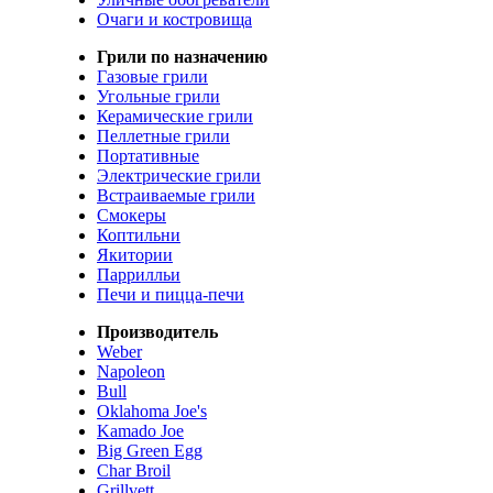
Очаги и костровища
Грили по назначению
Газовые грили
Угольные грили
Керамические грили
Пеллетные грили
Портативные
Электрические грили
Встраиваемые грили
Смокеры
Коптильни
Якитории
Паррилльи
Печи и пицца-печи
Производитель
Weber
Napoleon
Bull
Oklahoma Joe's
Kamado Joe
Big Green Egg
Char Broil
Grillvett