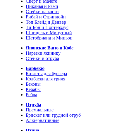
Скерт и Мачете
Пиканья и Рамп
Стейки на кости
Рибай и Стриплойн
Топ Блейд и Денвер
Ти-Бон и Портерхаус
Шницель и Минутный
Шатобрианд и Миньон
Японские Вагю и Кобе
Нарезки якинику
Стейки и отруба
Барбекю
Котлеты для бургера
Колбаски для гриля
Беконы
Кебабы
Ребра
Отруба
Премиальные
Брискет или грудной отруб
Альтернативные
Птица