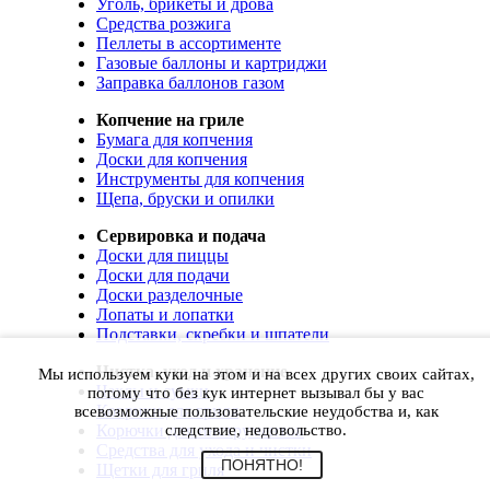
Уголь, брикеты и дрова
Средства розжига
Пеллеты в ассортименте
Газовые баллоны и картриджи
Заправка баллонов газом
Копчение на гриле
Бумага для копчения
Доски для копчения
Инструменты для копчения
Щепа, бруски и опилки
Сервировка и подача
Доски для пиццы
Доски для подачи
Доски разделочные
Лопаты и лопатки
Подставки, скребки и шпатели
Чистка, уход и хранение
Мы используем куки на этом и на всех других своих сайтах,
Чехлы и сумки
потому что без кук интернет вызывал бы у вас
Коврики для гриля
всевозможные пользовательские неудобства и, как
Корючки для инструментов
следствие, недовольство.
Средства для ухода и чистки
ПОНЯТНО!
Щетки для гриля