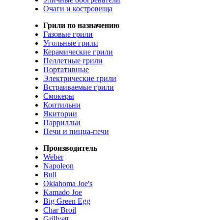
Очаги и костровища
Грили по назначению
Газовые грили
Угольные грили
Керамические грили
Пеллетные грили
Портативные
Электрические грили
Встраиваемые грили
Смокеры
Коптильни
Якитории
Паррилльи
Печи и пицца-печи
Производитель
Weber
Napoleon
Bull
Oklahoma Joe's
Kamado Joe
Big Green Egg
Char Broil
Grillvett