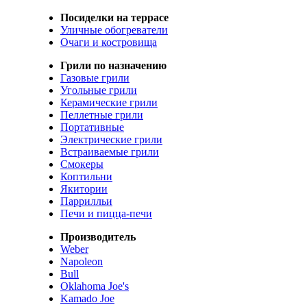
Посиделки на террасе
Уличные обогреватели
Очаги и костровища
Грили по назначению
Газовые грили
Угольные грили
Керамические грили
Пеллетные грили
Портативные
Электрические грили
Встраиваемые грили
Смокеры
Коптильни
Якитории
Паррилльи
Печи и пицца-печи
Производитель
Weber
Napoleon
Bull
Oklahoma Joe's
Kamado Joe