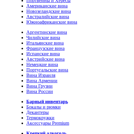
Портвейны и Хересы
Американские вина
Новозеландские вина
Австралийские вина
Южноафриканские вина
Аргентинские вина
Чилийские вина
Итальянские вина
Французские вина
Испанские вина
Австрийские вина
Немецкие вина
Португальские вина
Вина Израиля
Вина Армении
Вина Грузии
Вина России
Барный инвентарь
Бокалы и рюмки
Декантеры
Термокружки
Аксессуары Premium
Крепкий алкоголь