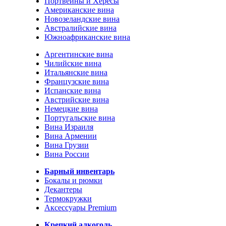
Портвейны и Хересы
Американские вина
Новозеландские вина
Австралийские вина
Южноафриканские вина
Аргентинские вина
Чилийские вина
Итальянские вина
Французские вина
Испанские вина
Австрийские вина
Немецкие вина
Португальские вина
Вина Израиля
Вина Армении
Вина Грузии
Вина России
Барный инвентарь
Бокалы и рюмки
Декантеры
Термокружки
Аксессуары Premium
Крепкий алкоголь