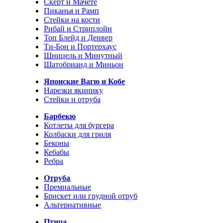
Скерт и Мачете
Пиканья и Рамп
Стейки на кости
Рибай и Стриплойн
Топ Блейд и Денвер
Ти-Бон и Портерхаус
Шницель и Минутный
Шатобрианд и Миньон
Японские Вагю и Кобе
Нарезки якинику
Стейки и отруба
Барбекю
Котлеты для бургера
Колбаски для гриля
Беконы
Кебабы
Ребра
Отруба
Премиальные
Брискет или грудной отруб
Альтернативные
Птица