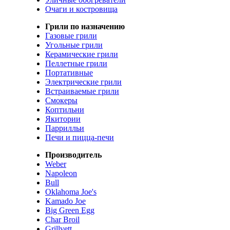
Очаги и костровища
Грили по назначению
Газовые грили
Угольные грили
Керамические грили
Пеллетные грили
Портативные
Электрические грили
Встраиваемые грили
Смокеры
Коптильни
Якитории
Паррилльи
Печи и пицца-печи
Производитель
Weber
Napoleon
Bull
Oklahoma Joe's
Kamado Joe
Big Green Egg
Char Broil
Grillvett