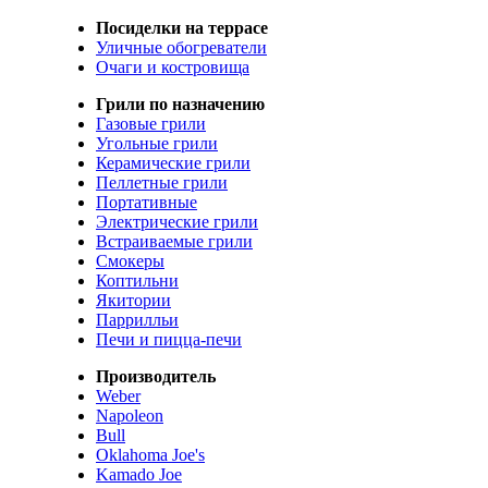
Посиделки на террасе
Уличные обогреватели
Очаги и костровища
Грили по назначению
Газовые грили
Угольные грили
Керамические грили
Пеллетные грили
Портативные
Электрические грили
Встраиваемые грили
Смокеры
Коптильни
Якитории
Паррилльи
Печи и пицца-печи
Производитель
Weber
Napoleon
Bull
Oklahoma Joe's
Kamado Joe