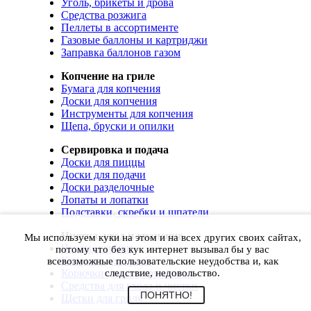
Уголь, брикеты и дрова
Средства розжига
Пеллеты в ассортименте
Газовые баллоны и картриджи
Заправка баллонов газом
Копчение на гриле
Бумага для копчения
Доски для копчения
Инструменты для копчения
Щепа, бруски и опилки
Сервировка и подача
Доски для пиццы
Доски для подачи
Доски разделочные
Лопаты и лопатки
Подставки, скребки и шпатели
Чистка, уход и хранение
Мы используем куки на этом и на всех других своих сайтах,
Чехлы и сумки
потому что без кук интернет вызывал бы у вас
Коврики для гриля
всевозможные пользовательские неудобства и, как
Корючки для инструментов
следствие, недовольство.
Средства для ухода и чистки
ПОНЯТНО!
Щетки для гриля