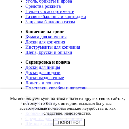
Уголь, брикеты и дрова
Средства розжига
Пеллеты в ассортименте
Газовые баллоны и картриджи
Заправка баллонов газом
Копчение на гриле
Бумага для копчения
Доски для копчения
Инструменты для копчения
Щепа, бруски и опилки
Сервировка и подача
Доски для пиццы
Доски для подачи
Доски разделочные
Лопаты и лопатки
Подставки, скребки и шпатели
Чистка, уход и хранение
Мы используем куки на этом и на всех других своих сайтах,
Чехлы и сумки
потому что без кук интернет вызывал бы у вас
Коврики для гриля
всевозможные пользовательские неудобства и, как
Корючки для инструментов
следствие, недовольство.
Средства для ухода и чистки
ПОНЯТНО!
Щетки для гриля