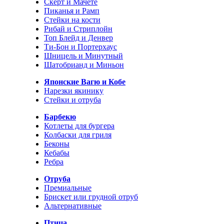
Скерт и Мачете
Пиканья и Рамп
Стейки на кости
Рибай и Стриплойн
Топ Блейд и Денвер
Ти-Бон и Портерхаус
Шницель и Минутный
Шатобрианд и Миньон
Японские Вагю и Кобе
Нарезки якинику
Стейки и отруба
Барбекю
Котлеты для бургера
Колбаски для гриля
Беконы
Кебабы
Ребра
Отруба
Премиальные
Брискет или грудной отруб
Альтернативные
Птица