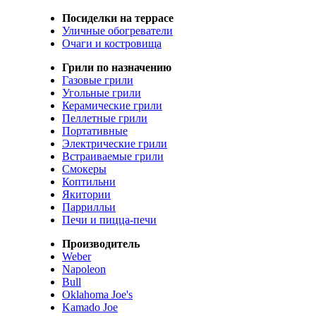
Посиделки на террасе
Уличные обогреватели
Очаги и костровища
Грили по назначению
Газовые грили
Угольные грили
Керамические грили
Пеллетные грили
Портативные
Электрические грили
Встраиваемые грили
Смокеры
Коптильни
Якитории
Паррилльи
Печи и пицца-печи
Производитель
Weber
Napoleon
Bull
Oklahoma Joe's
Kamado Joe