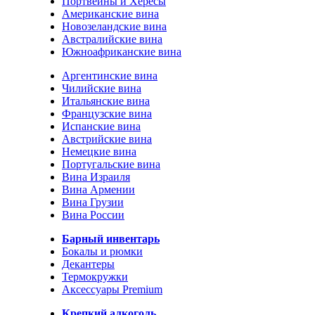
Портвейны и Хересы
Американские вина
Новозеландские вина
Австралийские вина
Южноафриканские вина
Аргентинские вина
Чилийские вина
Итальянские вина
Французские вина
Испанские вина
Австрийские вина
Немецкие вина
Португальские вина
Вина Израиля
Вина Армении
Вина Грузии
Вина России
Барный инвентарь
Бокалы и рюмки
Декантеры
Термокружки
Аксессуары Premium
Крепкий алкоголь