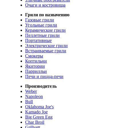
Очаги и костровища
Грили по назначению
Газовые грили
Угольные грили
Керамические грили
Пеллетные грили
Портативные
Электрические грили
Встраиваемые грили
Смокеры
Коптильни
Якитории
Паррилльи
Печи и пицца-печи
Производитель
Weber
Napoleon
Bull
Oklahoma Joe's
Kamado Joe
Big Green Egg
Char Broil
Grillvett