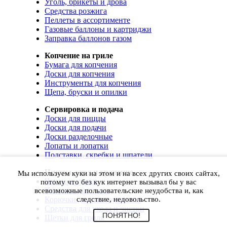
Уголь, брикеты и дрова
Средства розжига
Пеллеты в ассортименте
Газовые баллоны и картриджи
Заправка баллонов газом
Копчение на гриле
Бумага для копчения
Доски для копчения
Инструменты для копчения
Щепа, бруски и опилки
Сервировка и подача
Доски для пиццы
Доски для подачи
Доски разделочные
Лопаты и лопатки
Подставки, скребки и шпатели
Чистка, уход и хранение
Мы используем куки на этом и на всех других своих сайтах,
Чехлы и сумки
потому что без кук интернет вызывал бы у вас
Коврики для гриля
всевозможные пользовательские неудобства и, как
Корючки для инструментов
следствие, недовольство.
Средства для ухода и чистки
ПОНЯТНО!
Щетки для гриля