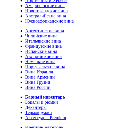
Портвейны и Хересы
Американские вина
Новозеландские вина
Австралийские вина
Южноафриканские вина
Аргентинские вина
Чилийские вина
Итальянские вина
Французские вина
Испанские вина
Австрийские вина
Немецкие вина
Португальские вина
Вина Израиля
Вина Армении
Вина Грузии
Вина России
Барный инвентарь
Бокалы и рюмки
Декантеры
Термокружки
Аксессуары Premium
Крепкий алкоголь