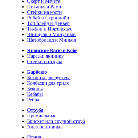
Скерт и Мачете
Пиканья и Рамп
Стейки на кости
Рибай и Стриплойн
Топ Блейд и Денвер
Ти-Бон и Портерхаус
Шницель и Минутный
Шатобрианд и Миньон
Японские Вагю и Кобе
Нарезки якинику
Стейки и отруба
Барбекю
Котлеты для бургера
Колбаски для гриля
Беконы
Кебабы
Ребра
Отруба
Премиальные
Брискет или грудной отруб
Альтернативные
Птица