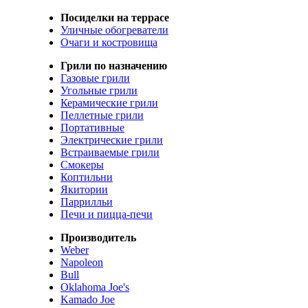
Посиделки на террасе
Уличные обогреватели
Очаги и костровища
Грили по назначению
Газовые грили
Угольные грили
Керамические грили
Пеллетные грили
Портативные
Электрические грили
Встраиваемые грили
Смокеры
Коптильни
Якитории
Паррилльи
Печи и пицца-печи
Производитель
Weber
Napoleon
Bull
Oklahoma Joe's
Kamado Joe