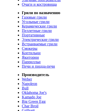
Очаги и костровища
Грили по назначению
Газовые грили
Угольные грили
Керамические грили
Пеллетные грили
Портативные
Электрические грили
Встраиваемые грили
Смокеры
Коптильни
Якитории
Паррилльи
Печи и пицца-печи
Производитель
Weber
Napoleon
Bull
Oklahoma Joe's
Kamado Joe
Big Green Egg
Char Broil
Grillvett