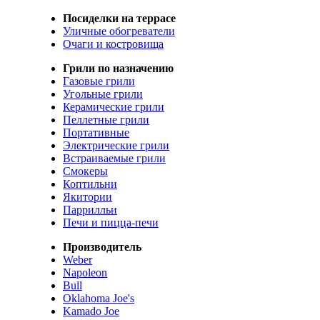
Посиделки на террасе
Уличные обогреватели
Очаги и костровища
Грили по назначению
Газовые грили
Угольные грили
Керамические грили
Пеллетные грили
Портативные
Электрические грили
Встраиваемые грили
Смокеры
Коптильни
Якитории
Паррилльи
Печи и пицца-печи
Производитель
Weber
Napoleon
Bull
Oklahoma Joe's
Kamado Joe