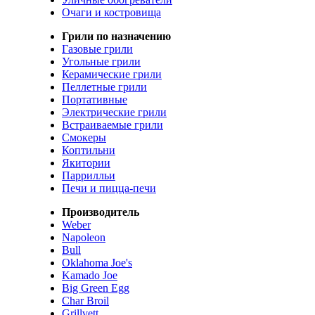
Очаги и костровища
Грили по назначению
Газовые грили
Угольные грили
Керамические грили
Пеллетные грили
Портативные
Электрические грили
Встраиваемые грили
Смокеры
Коптильни
Якитории
Паррилльи
Печи и пицца-печи
Производитель
Weber
Napoleon
Bull
Oklahoma Joe's
Kamado Joe
Big Green Egg
Char Broil
Grillvett