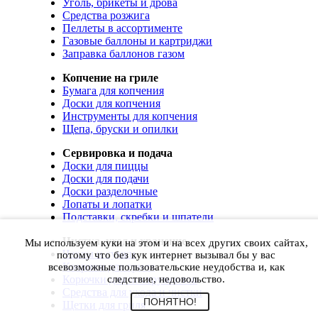
Уголь, брикеты и дрова
Средства розжига
Пеллеты в ассортименте
Газовые баллоны и картриджи
Заправка баллонов газом
Копчение на гриле
Бумага для копчения
Доски для копчения
Инструменты для копчения
Щепа, бруски и опилки
Сервировка и подача
Доски для пиццы
Доски для подачи
Доски разделочные
Лопаты и лопатки
Подставки, скребки и шпатели
Чистка, уход и хранение
Мы используем куки на этом и на всех других своих сайтах,
Чехлы и сумки
потому что без кук интернет вызывал бы у вас
Коврики для гриля
всевозможные пользовательские неудобства и, как
Корючки для инструментов
следствие, недовольство.
Средства для ухода и чистки
ПОНЯТНО!
Щетки для гриля