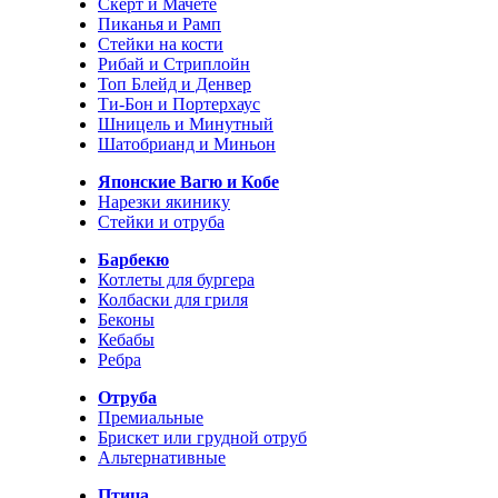
Скерт и Мачете
Пиканья и Рамп
Стейки на кости
Рибай и Стриплойн
Топ Блейд и Денвер
Ти-Бон и Портерхаус
Шницель и Минутный
Шатобрианд и Миньон
Японские Вагю и Кобе
Нарезки якинику
Стейки и отруба
Барбекю
Котлеты для бургера
Колбаски для гриля
Беконы
Кебабы
Ребра
Отруба
Премиальные
Брискет или грудной отруб
Альтернативные
Птица