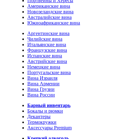
Портвейны и Хересы
Американские вина
Новозеландские вина
Австралийские вина
Южноафриканские вина
Аргентинские вина
Чилийские вина
Итальянские вина
Французские вина
Испанские вина
Австрийские вина
Немецкие вина
Португальские вина
Вина Израиля
Вина Армении
Вина Грузии
Вина России
Барный инвентарь
Бокалы и рюмки
Декантеры
Термокружки
Аксессуары Premium
Крепкий алкоголь