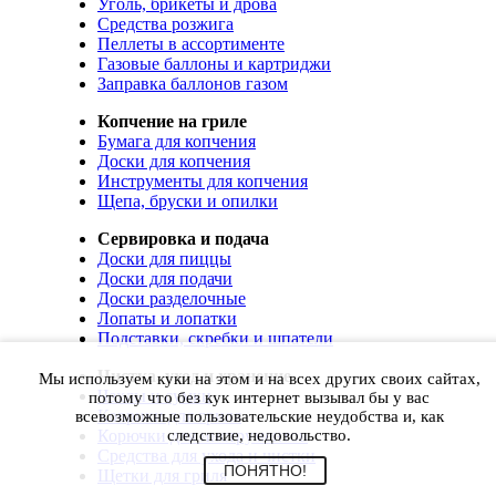
Уголь, брикеты и дрова
Средства розжига
Пеллеты в ассортименте
Газовые баллоны и картриджи
Заправка баллонов газом
Копчение на гриле
Бумага для копчения
Доски для копчения
Инструменты для копчения
Щепа, бруски и опилки
Сервировка и подача
Доски для пиццы
Доски для подачи
Доски разделочные
Лопаты и лопатки
Подставки, скребки и шпатели
Чистка, уход и хранение
Мы используем куки на этом и на всех других своих сайтах,
Чехлы и сумки
потому что без кук интернет вызывал бы у вас
Коврики для гриля
всевозможные пользовательские неудобства и, как
Корючки для инструментов
следствие, недовольство.
Средства для ухода и чистки
ПОНЯТНО!
Щетки для гриля