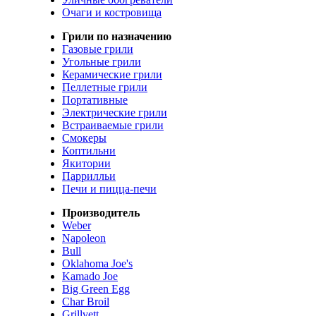
Очаги и костровища
Грили по назначению
Газовые грили
Угольные грили
Керамические грили
Пеллетные грили
Портативные
Электрические грили
Встраиваемые грили
Смокеры
Коптильни
Якитории
Паррилльи
Печи и пицца-печи
Производитель
Weber
Napoleon
Bull
Oklahoma Joe's
Kamado Joe
Big Green Egg
Char Broil
Grillvett