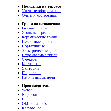
Посиделки на террасе
Уличные обогреватели
Очаги и костровища
Грили по назначению
Газовые грили
Угольные грили
Керамические грили
Пеллетные грили
Портативные
Электрические грили
Встраиваемые грили
Смокеры
Коптильни
Якитории
Паррилльи
Печи и пицца-печи
Производитель
Weber
Napoleon
Bull
Oklahoma Joe's
Kamado Joe