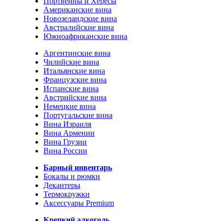
Портвейны и Хересы
Американские вина
Новозеландские вина
Австралийские вина
Южноафриканские вина
Аргентинские вина
Чилийские вина
Итальянские вина
Французские вина
Испанские вина
Австрийские вина
Немецкие вина
Португальские вина
Вина Израиля
Вина Армении
Вина Грузии
Вина России
Барный инвентарь
Бокалы и рюмки
Декантеры
Термокружки
Аксессуары Premium
Крепкий алкоголь