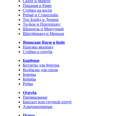
Скерт и Мачете
Пиканья и Рамп
Стейки на кости
Рибай и Стриплойн
Топ Блейд и Денвер
Ти-Бон и Портерхаус
Шницель и Минутный
Шатобрианд и Миньон
Японские Вагю и Кобе
Нарезки якинику
Стейки и отруба
Барбекю
Котлеты для бургера
Колбаски для гриля
Беконы
Кебабы
Ребра
Отруба
Премиальные
Брискет или грудной отруб
Альтернативные
Птица