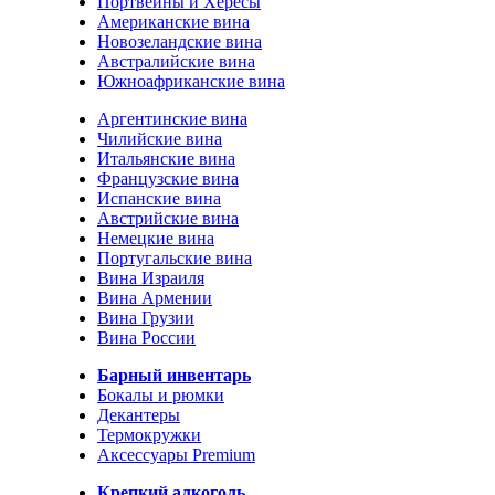
Портвейны и Хересы
Американские вина
Новозеландские вина
Австралийские вина
Южноафриканские вина
Аргентинские вина
Чилийские вина
Итальянские вина
Французские вина
Испанские вина
Австрийские вина
Немецкие вина
Португальские вина
Вина Израиля
Вина Армении
Вина Грузии
Вина России
Барный инвентарь
Бокалы и рюмки
Декантеры
Термокружки
Аксессуары Premium
Крепкий алкоголь