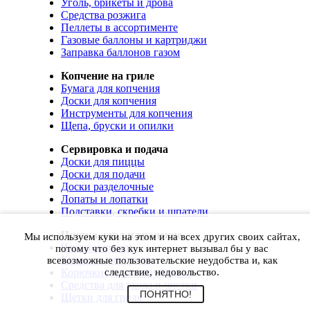
Уголь, брикеты и дрова
Средства розжига
Пеллеты в ассортименте
Газовые баллоны и картриджи
Заправка баллонов газом
Копчение на гриле
Бумага для копчения
Доски для копчения
Инструменты для копчения
Щепа, бруски и опилки
Сервировка и подача
Доски для пиццы
Доски для подачи
Доски разделочные
Лопаты и лопатки
Подставки, скребки и шпатели
Чистка, уход и хранение
Мы используем куки на этом и на всех других своих сайтах,
Чехлы и сумки
потому что без кук интернет вызывал бы у вас
Коврики для гриля
всевозможные пользовательские неудобства и, как
Корючки для инструментов
следствие, недовольство.
Средства для ухода и чистки
ПОНЯТНО!
Щетки для гриля