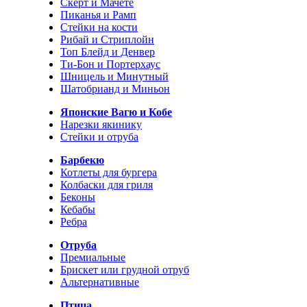
Скерт и Мачете
Пиканья и Рамп
Стейки на кости
Рибай и Стриплойн
Топ Блейд и Денвер
Ти-Бон и Портерхаус
Шницель и Минутный
Шатобрианд и Миньон
Японские Вагю и Кобе
Нарезки якинику
Стейки и отруба
Барбекю
Котлеты для бургера
Колбаски для гриля
Беконы
Кебабы
Ребра
Отруба
Премиальные
Брискет или грудной отруб
Альтернативные
Птица