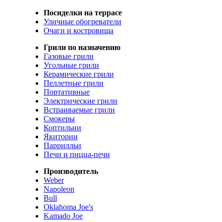
Посиделки на террасе
Уличные обогреватели
Очаги и костровища
Грили по назначению
Газовые грили
Угольные грили
Керамические грили
Пеллетные грили
Портативные
Электрические грили
Встраиваемые грили
Смокеры
Коптильни
Якитории
Паррилльи
Печи и пицца-печи
Производитель
Weber
Napoleon
Bull
Oklahoma Joe's
Kamado Joe