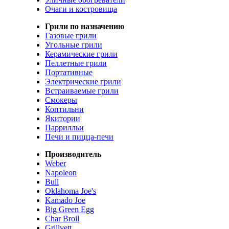
Очаги и костровища
Грили по назначению
Газовые грили
Угольные грили
Керамические грили
Пеллетные грили
Портативные
Электрические грили
Встраиваемые грили
Смокеры
Коптильни
Якитории
Паррилльи
Печи и пицца-печи
Производитель
Weber
Napoleon
Bull
Oklahoma Joe's
Kamado Joe
Big Green Egg
Char Broil
Grillvett