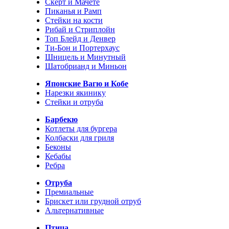
Скерт и Мачете
Пиканья и Рамп
Стейки на кости
Рибай и Стриплойн
Топ Блейд и Денвер
Ти-Бон и Портерхаус
Шницель и Минутный
Шатобрианд и Миньон
Японские Вагю и Кобе
Нарезки якинику
Стейки и отруба
Барбекю
Котлеты для бургера
Колбаски для гриля
Беконы
Кебабы
Ребра
Отруба
Премиальные
Брискет или грудной отруб
Альтернативные
Птица