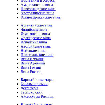
Портвейны и Хересы
Американские вина
Новозеландские вина
Австралийские вина
Южноафриканские вина
Аргентинские вина
Чилийские вина
Итальянские вина
Французские вина
Испанские вина
Австрийские вина
Немецкие вина
Португальские вина
Вина Израиля
Вина Армении
Вина Грузии
Вина России
Барный инвентарь
Бокалы и рюмки
Декантеры
Термокружки
Аксессуары Premium
Крепкий алкоголь