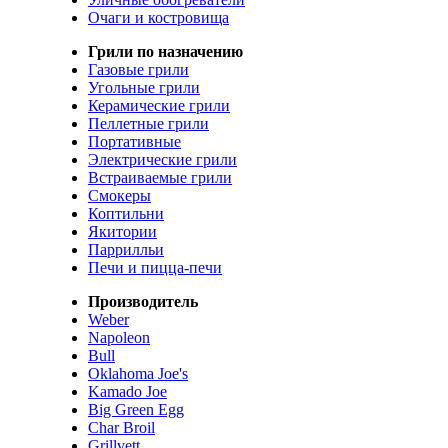
Очаги и костровища
Грили по назначению
Газовые грили
Угольные грили
Керамические грили
Пеллетные грили
Портативные
Электрические грили
Встраиваемые грили
Смокеры
Коптильни
Якитории
Паррилльи
Печи и пицца-печи
Производитель
Weber
Napoleon
Bull
Oklahoma Joe's
Kamado Joe
Big Green Egg
Char Broil
Grillvett