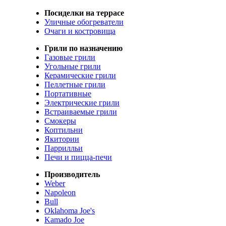
Посиделки на террасе
Уличные обогреватели
Очаги и костровища
Грили по назначению
Газовые грили
Угольные грили
Керамические грили
Пеллетные грили
Портативные
Электрические грили
Встраиваемые грили
Смокеры
Коптильни
Якитории
Паррилльи
Печи и пицца-печи
Производитель
Weber
Napoleon
Bull
Oklahoma Joe's
Kamado Joe