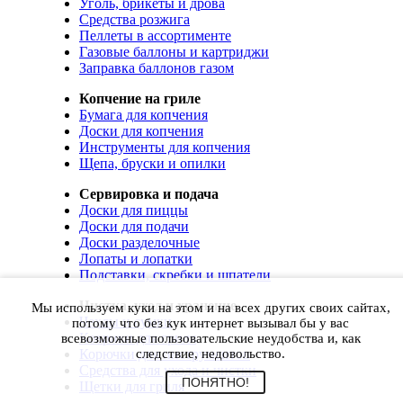
Уголь, брикеты и дрова
Средства розжига
Пеллеты в ассортименте
Газовые баллоны и картриджи
Заправка баллонов газом
Копчение на гриле
Бумага для копчения
Доски для копчения
Инструменты для копчения
Щепа, бруски и опилки
Сервировка и подача
Доски для пиццы
Доски для подачи
Доски разделочные
Лопаты и лопатки
Подставки, скребки и шпатели
Чистка, уход и хранение
Мы используем куки на этом и на всех других своих сайтах,
Чехлы и сумки
потому что без кук интернет вызывал бы у вас
Коврики для гриля
всевозможные пользовательские неудобства и, как
Корючки для инструментов
следствие, недовольство.
Средства для ухода и чистки
ПОНЯТНО!
Щетки для гриля