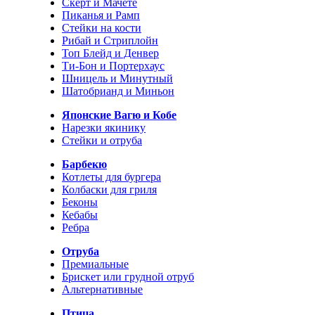
Скерт и Мачете
Пиканья и Рамп
Стейки на кости
Рибай и Стриплойн
Топ Блейд и Денвер
Ти-Бон и Портерхаус
Шницель и Минутный
Шатобрианд и Миньон
Японские Вагю и Кобе
Нарезки якинику
Стейки и отруба
Барбекю
Котлеты для бургера
Колбаски для гриля
Беконы
Кебабы
Ребра
Отруба
Премиальные
Брискет или грудной отруб
Альтернативные
Птица