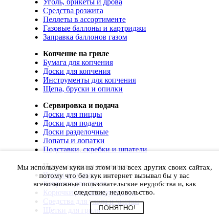
Уголь, брикеты и дрова
Средства розжига
Пеллеты в ассортименте
Газовые баллоны и картриджи
Заправка баллонов газом
Копчение на гриле
Бумага для копчения
Доски для копчения
Инструменты для копчения
Щепа, бруски и опилки
Сервировка и подача
Доски для пиццы
Доски для подачи
Доски разделочные
Лопаты и лопатки
Подставки, скребки и шпатели
Чистка, уход и хранение
Мы используем куки на этом и на всех других своих сайтах,
Чехлы и сумки
потому что без кук интернет вызывал бы у вас
Коврики для гриля
всевозможные пользовательские неудобства и, как
Корючки для инструментов
следствие, недовольство.
Средства для ухода и чистки
ПОНЯТНО!
Щетки для гриля