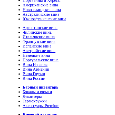
Портвейны и Хересы
Американские вина
Новозеландские вина
Австралийские вина
Южноафриканские вина
Аргентинские вина
Чилийские вина
Итальянские вина
Французские вина
Испанские вина
Австрийские вина
Немецкие вина
Португальские вина
Вина Израиля
Вина Армении
Вина Грузии
Вина России
Барный инвентарь
Бокалы и рюмки
Декантеры
Термокружки
Аксессуары Premium
Крепкий алкоголь