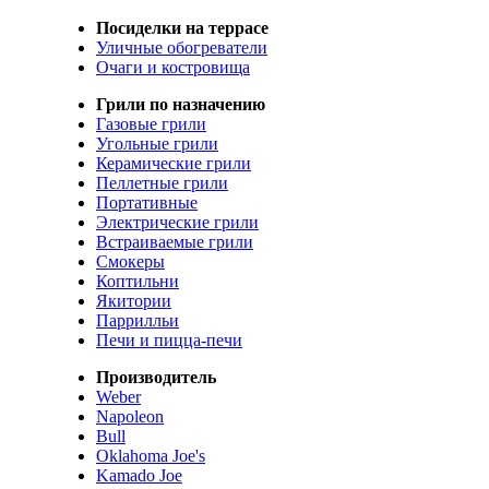
Посиделки на террасе
Уличные обогреватели
Очаги и костровища
Грили по назначению
Газовые грили
Угольные грили
Керамические грили
Пеллетные грили
Портативные
Электрические грили
Встраиваемые грили
Смокеры
Коптильни
Якитории
Паррилльи
Печи и пицца-печи
Производитель
Weber
Napoleon
Bull
Oklahoma Joe's
Kamado Joe