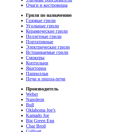
Очаги и костровища
Грили по назначению
Газовые грили
Угольные грили
Керамические грили
Пеллетные грили
Портативные
Электрические грили
Встраиваемые грили
Смокеры
Коптильни
Якитории
Паррилльи
Печи и пицца-печи
Производитель
Weber
Napoleon
Bull
Oklahoma Joe's
Kamado Joe
Big Green Egg
Char Broil
Grillvett